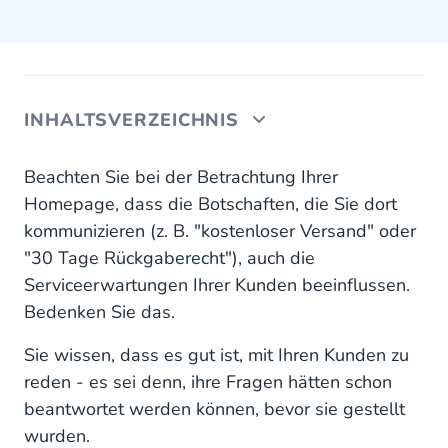
INHALTSVERZEICHNIS
Rollenspiele zur Customer Journey
Beachten Sie bei der Betrachtung Ihrer
Homepage, dass die Botschaften, die Sie dort
Support-Seiten und FAQ
kommunizieren (z. B. "kostenloser Versand" oder
"30 Tage Rückgaberecht"), auch die
Wissensbasis und Gemeinschaft
Serviceerwartungen Ihrer Kunden beeinflussen.
Blog
Bedenken Sie das.
Vier Abteilungen für Kundenbetreuung
Sie wissen, dass es gut ist, mit Ihren Kunden zu
reden - es sei denn, ihre Fragen hätten schon
beantwortet werden können, bevor sie gestellt
wurden.