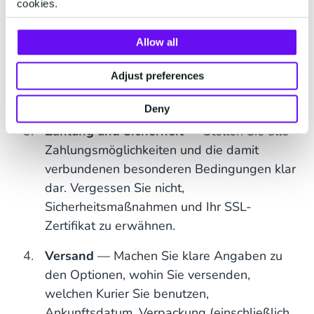
cookies.
können oder einen automatischen
Bestellstatus per E-Mail erhalten, Sie
müssen klar kommunizieren, wie Sie Ihren
Allow all
Kunden helfen, ihre Bestellungen zu
Adjust preferences
verfolgen. Das gibt ihnen das Gefühl, dass
sie in guten Händen sind.
Deny
Zahlung und Sicherheit
— Stellen Sie alle
Zahlungsmöglichkeiten und die damit
verbundenen besonderen Bedingungen klar
dar. Vergessen Sie nicht,
Sicherheitsmaßnahmen und Ihr SSL-
Zertifikat zu erwähnen.
Versand
— Machen Sie klare Angaben zu
den Optionen, wohin Sie versenden,
welchen Kurier Sie benutzen,
Ankunftsdatum, Verpackung (einschließlich