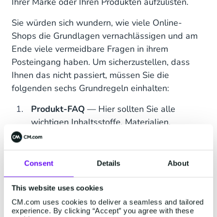
Ihrer Marke oder Ihren Produkten aufzulisten.
Sie würden sich wundern, wie viele Online-
Shops die Grundlagen vernachlässigen und am
Ende viele vermeidbare Fragen in ihrem
Posteingang haben. Um sicherzustellen, dass
Ihnen das nicht passiert, müssen Sie die
folgenden sechs Grundregeln einhalten:
Produkt-FAQ
— Hier sollten Sie alle
wichtigen Inhaltsstoffe, Materialien,
Produktionsmethoden oder Garantien, zu
denen die Kunden Fragen haben könnten,
klar angeben. Sie könnten auch einen FAQ-
Consent
Details
About
Bereich auf jeder Produktseite einrichten.
This website uses cookies
Status der Bestellung
— Egal, ob sie ihre
CM.com uses cookies to deliver a seamless and tailored
Bestellung per Track & Trace nachverfolgen
experience. By clicking “Accept” you agree with these