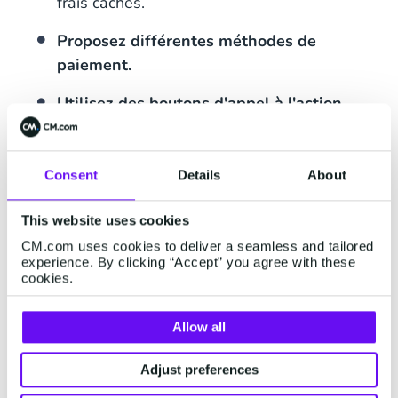
frais cachés.
Proposez différentes méthodes de
paiement.
Utilisez des boutons d'appel à l'action
clairs
comme "Acheter maintenant".
Minimisez les distractions sur la page
Consent
Details
About
d'achat
, en gardant un design propre et
organisé sans informations superflues.
This website uses cookies
CM.com uses cookies to deliver a seamless and tailored
experience. By clicking “Accept” you agree with these
cookies.
5. Offrez des conditions de
changement faciles.
Allow all
Un des avantages majeurs des ventes de billets
Adjust preferences
sur site est la flexibilité qu'elles offrent,