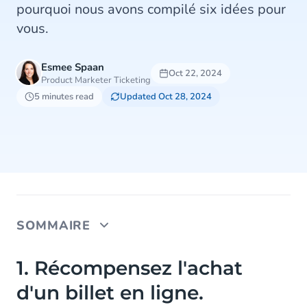
pourquoi nous avons compilé six idées pour
vous.
Esmee Spaan
Oct 22, 2024
Product Marketer Ticketing
5 minutes read
Updated Oct 28, 2024
SOMMAIRE
1. Récompensez l'achat d'un billet en ligne.
1. Récompensez l'achat
d'un billet en ligne.
2. Mettez en avant les avantages de la billetterie
en ligne.