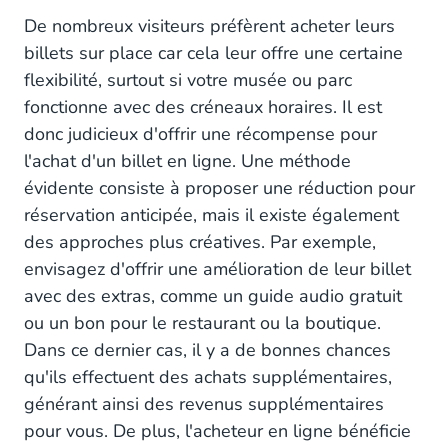
De nombreux visiteurs préfèrent acheter leurs
3. Créer un sentiment d'urgence.
billets sur place car cela leur offre une certaine
flexibilité, surtout si votre musée ou parc
4. Assurez une expérience d'achat en ligne fluide.
fonctionne avec des créneaux horaires. Il est
5. Offrez des conditions de changement faciles.
donc judicieux d'offrir une récompense pour
l'achat d'un billet en ligne. Une méthode
6. Utilisez vos données.
évidente consiste à proposer une réduction pour
Solution de billetterie tout-en-un conçue pour les
réservation anticipée, mais il existe également
parcs et les musées
des approches plus créatives. Par exemple,
envisagez d'offrir une amélioration de leur billet
avec des extras, comme un guide audio gratuit
ou un bon pour le restaurant ou la boutique.
Dans ce dernier cas, il y a de bonnes chances
qu'ils effectuent des achats supplémentaires,
générant ainsi des revenus supplémentaires
pour vous. De plus, l'acheteur en ligne bénéficie