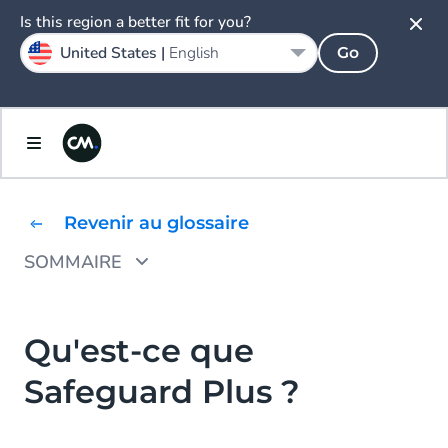
Is this region a better fit for you?
United States |
English
Go
Revenir au glossaire
SOMMAIRE
Safeguard Plus : Une solution intelligente
pour sécuriser votre trafic de messagerie
Qu'est-ce que
Les fonctionnalités clés de Safeguard Plus
Safeguard Plus ?
Pourquoi choisir Safeguard Plus ?