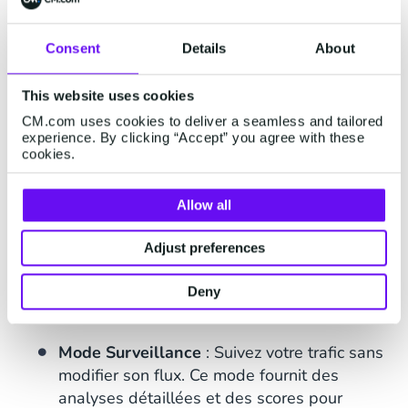
exemple, pays suspect/non suspect)
Déviations dans le trafic vers des
Consent
Details
About
destinations spécifiques
This website uses cookies
Détection d’anomalies dans les conversions
(ou DLR)
CM.com uses cookies to deliver a seamless and tailored
experience. By clicking “Accept” you agree with these
cookies.
Plages de numéros
Fiabilité des fournisseurs choisis
Allow all
2. Modes flexibles : Surveillance ou
Adjust preferences
Blocage
Vous pouvez configurer Safeguard Plus selon
Deny
vos besoins spécifiques :
Mode Surveillance
: Suivez votre trafic sans
modifier son flux. Ce mode fournit des
analyses détaillées et des scores pour