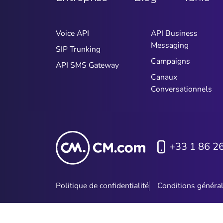
Voice API
API Business
Messaging
SIP Trunking
Campaigns
API SMS Gateway
Canaux
Conversationnels
+33 1 86 2
Politique de confidentialité
Conditions généra