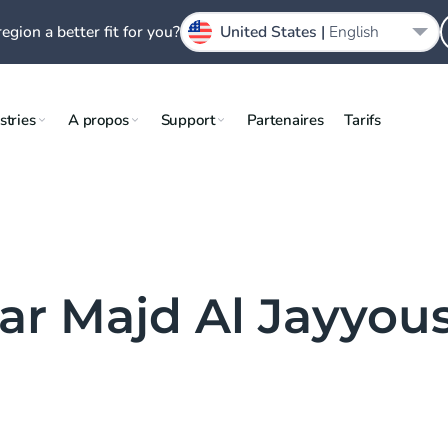
region a better fit for you?
United States |
English
stries
A propos
Support
Partenaires
Tarifs
par Majd Al Jayyous