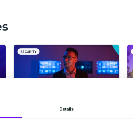
es
SECURITY
Details
Découvrez Safeguard Plus :
Protégez votre entreprise, un
message à la fois