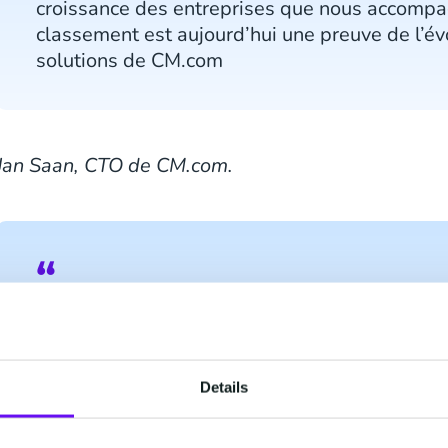
croissance des entreprises que nous accompa
classement est aujourd’hui une preuve de l’év
solutions de CM.com
Jan Saan, CTO de CM.com.
CM.com continue de montrer sa volonté de se d
concurrence en offrant une meilleure utilisat
s’imposant sur ce segment des CDP, CM.com e
Details
des fournisseurs disposant du plus fort potent
notamment en capitalisant sur son expertise