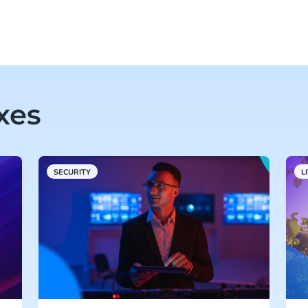
xes
SECURITY
L