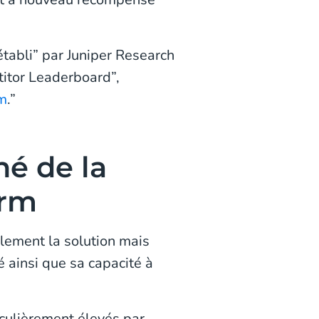
tabli” par Juniper Research
itor Leaderboard”,
m
.”
hé de la
orm
ulement la solution mais
é ainsi que sa capacité à
culièrement élevés par