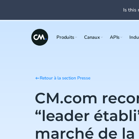
Is this 
Produits
Canaux
APIs
Indu
Retour à la section Presse
CM.com reco
“leader établi
marché de la