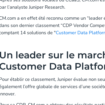
par l’analyste Juniper Research.
CM.com a en effet été reconnu comme un “leader é
dans son dernier classement “CDP Vendor Compet
comptant 14 solutions de "
Customer Data Platfor
Un leader sur le marc
Customer Data Platf
Pour établir ce classement, Juniper évalue non se
également l’offre globale de services d’une sociét
innover.
Pour sa CDP, CM.com a obtenu des résultats parti