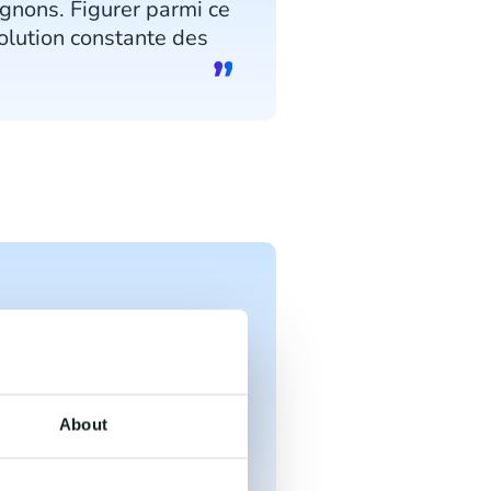
gnons. Figurer parmi ce
olution constante des
ifférencier de la
ion des données. En
st certainement l’un
About
iel de croissance,
 du marché du