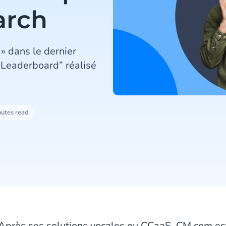
arch
» dans le dernier
Leaderboard” réalisé
nutes read
Après ses solutions vocales ou CCaaS, CM.com e