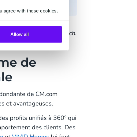
u agree with these cookies.
sions chez Juniper Research.
Allow all
rme de
ale
dondante de CM.com
es et avantageuses.
es profils unifiés à 360° qui
mportement des clients. Des
m
et
VIVID Homes
lui font