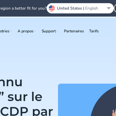
region a better fit for you?
United States |
English
stries
A propos
Support
Partenaires
Tarifs
nnu
” sur le
 CDP par