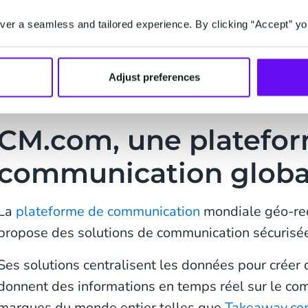
messaging
er a seamless and tailored experience. By clicking “Accept” yo
Sam Barker, responsable de l'analyse et des prévi
Adjust preferences
CM.com, une platefo
communication glob
La
plateforme de communication
mondiale géo-re
propose des solutions de communication sécurisé
Ses solutions centralisent les données pour créer d
donnent des informations en temps réel sur le co
marques du monde entier telles que
Takeaway.co