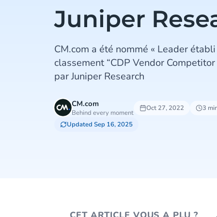
Juniper Rese
CM.com a été nommé « Leader établi 
classement “CDP Vendor Competitor 
par Juniper Research
CM.com
Oct 27, 2022
3 mi
Behind every moment
Updated Sep 16, 2025
CET ARTICLE VOUS A PLU ?