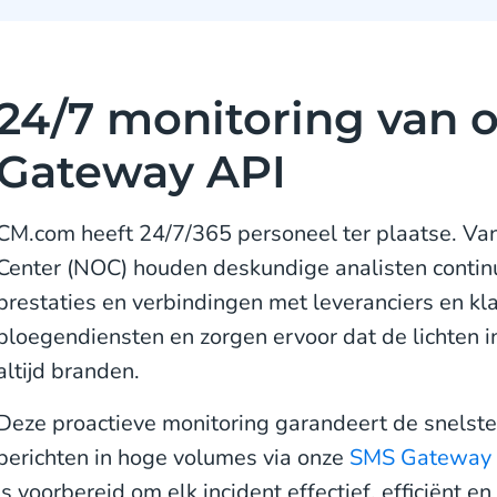
24/7 monitoring van 
Gateway API
CM.com heeft 24/7/365 personeel ter plaatse. Va
Center (NOC) houden deskundige analisten continu 
prestaties en verbindingen met leveranciers en kla
ploegendiensten en zorgen ervoor dat de lichten in
altijd branden.
Deze proactieve monitoring garandeert de snelste l
berichten in hoge volumes via onze
SMS Gateway 
is voorbereid om elk incident effectief, efficiënt e