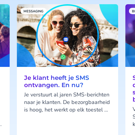
MESSAGING
B
Je klant heeft je SMS
ontvangen. En nu?
Je verstuurt al jaren SMS-berichten
naar je klanten. De bezorgbaarheid
is hoog, het werkt op elk toestel en
je klanten kennen het kanaal. SMS
doet wat het moet doen. Maar hier
d
zit precies het probleem: SMS doet,