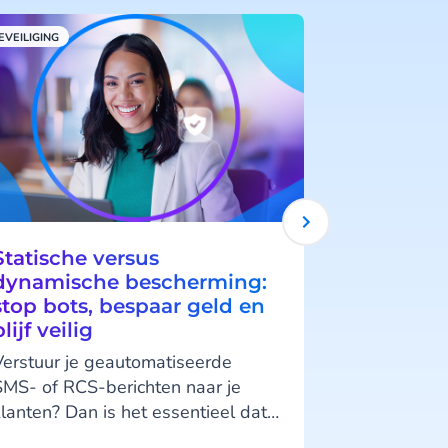
EVEILIGING
ZORG
Statische versus
HDS cert
dynamische bescherming:
is het eer
stop bots, bespaar geld en
communic
blijf veilig
een HDS c
Frankrijk
Verstuur je geautomatiseerde
CM.com zet 
SMS- of RCS-berichten naar je
door als ee
klanten? Dan is het essentieel dat
platform in
it verkeer veilig en slim is.