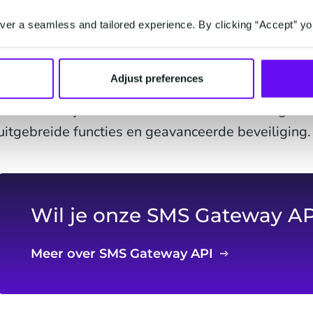
Ten slotte is het belangrijk om te weten dat CM.
er a seamless and tailored experience. By clicking “Accept” yo
heeft die werken aan de constante verbetering van
dat ons platform is gebouwd met de beste bouws
Adjust preferences
innovaties op het gebied van mobiele berichten. J
rekenen om je de nieuwste mobiele technologie te 
uitgebreide functies en geavanceerde beveiliging.
Wil je onze SMS Gateway AP
Meer over SMS Gateway API