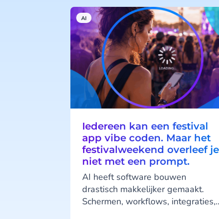
AI
Iedereen kan een festival
app vibe coden. Maar het
festivalweekend overleef je
niet met een prompt.
AI heeft software bouwen
drastisch makkelijker gemaakt.
Schermen, workflows, integraties,
complete mobiele applicaties -