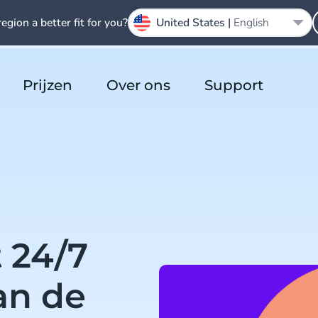
region a better fit for you?
United States |
English
Prijzen
Over ons
Support
 24/7
an de