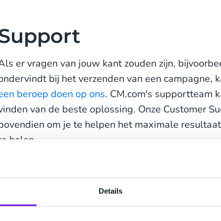
Support
Als er vragen van jouw kant zouden zijn, bijvoorb
ondervindt bij het verzenden van een campagne, kan
een beroep doen op ons
. CM.com's supportteam kan
vinden van de beste oplossing. Onze Customer Su
bovendien om je te helpen het maximale resultaa
te halen.
Hoe kies je de jui
Details
Voortdurende ontwik