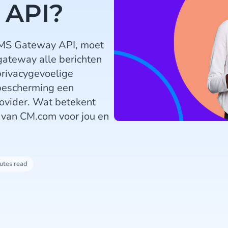
 API?
SMS Gateway API, moet
gateway alle berichten
 privacygevoelige
bescherming een
provider. Wat betekent
 van CM.com voor jou en
utes read