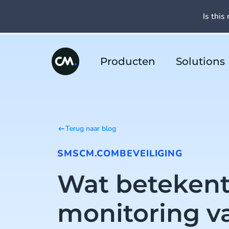
Is this 
Producten
Solutions
Terug naar blog
SMS
CM.COM
BEVEILIGING
Wat betekent
monitoring v