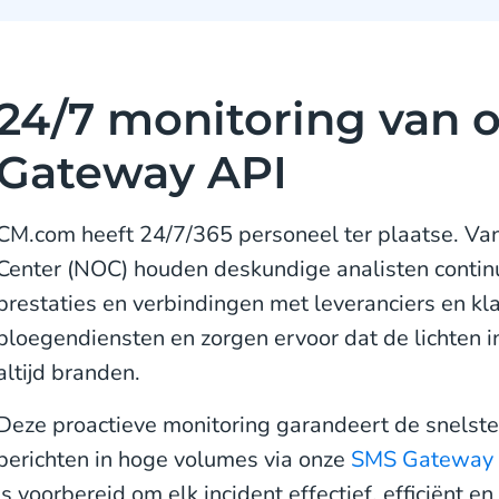
24/7 monitoring van 
Gateway API
CM.com heeft 24/7/365 personeel ter plaatse. Va
Center (NOC) houden deskundige analisten continu 
prestaties en verbindingen met leveranciers en kla
ploegendiensten en zorgen ervoor dat de lichten in
altijd branden.
Deze proactieve monitoring garandeert de snelste l
berichten in hoge volumes via onze
SMS Gateway 
is voorbereid om elk incident effectief, efficiënt e