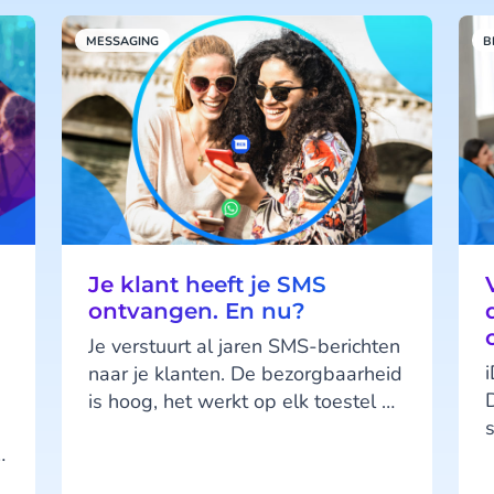
MESSAGING
B
Je klant heeft je SMS
ontvangen. En nu?
Je verstuurt al jaren SMS-berichten
naar je klanten. De bezorgbaarheid
is hoog, het werkt op elk toestel en
s
je klanten kennen het kanaal. SMS
doet wat het moet doen. Maar hier
zit precies het probleem: SMS doet,