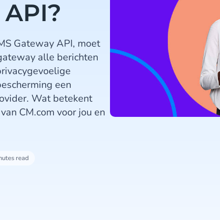
 API?
SMS Gateway API, moet
gateway alle berichten
 privacygevoelige
bescherming een
provider. Wat betekent
 van CM.com voor jou en
nutes read