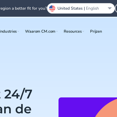
region a better fit for you?
United States |
English
Industries
Waarom CM.com
Resources
Prijzen
 24/7
an de