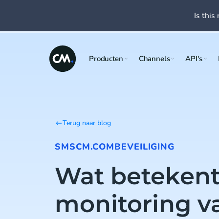
Is this 
Producten
Channels
API's
Terug naar blog
SMS
CM.COM
BEVEILIGING
Wat betekent
monitoring v