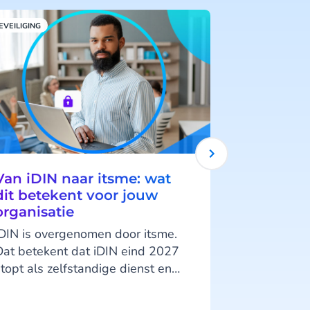
EVEILIGING
RCS
Van iDIN naar itsme: wat
RCS vs. 
dit betekent voor jouw
Wat is he
organisatie
verschill
iDIN is overgenomen door itsme.
Dankzij de r
Dat betekent dat iDIN eind 2027
mogelijkhe
topt als zelfstandige dienst en
interactieve
itsme de directe opvolger wordt.
messaging 
Maar wat betekent dat nu concreet
communicati