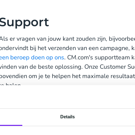
Support
Als er vragen van jouw kant zouden zijn, bijvoorb
ondervindt bij het verzenden van een campagne, kan
een beroep doen op ons
. CM.com's supportteam kan
vinden van de beste oplossing. Onze Customer Su
bovendien om je te helpen het maximale resultaa
te halen.
Hoe kies je de jui
Details
Voortdurende ontwik