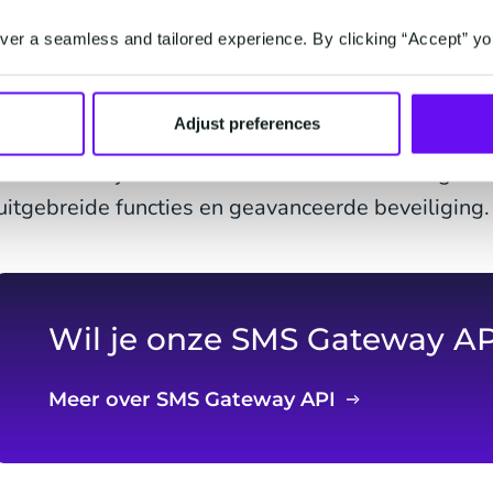
Ten slotte is het belangrijk om te weten dat CM.
er a seamless and tailored experience. By clicking “Accept” yo
heeft die werken aan de constante verbetering van
dat ons platform is gebouwd met de beste bouws
Adjust preferences
innovaties op het gebied van mobiele berichten. J
rekenen om je de nieuwste mobiele technologie te 
uitgebreide functies en geavanceerde beveiliging.
Wil je onze SMS Gateway AP
Meer over SMS Gateway API