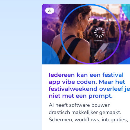
AI
Iedereen kan een festival
app vibe coden. Maar het
festivalweekend overleef je
niet met een prompt.
AI heeft software bouwen
drastisch makkelijker gemaakt.
Schermen, workflows, integraties,
complete mobiele applicaties -