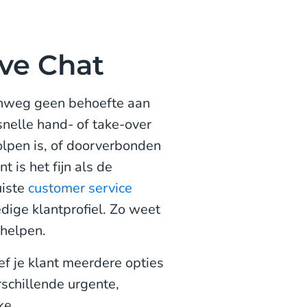
ive Chat
onweg geen behoefte aan
nelle hand- of take-over
lpen is, of doorverbonden
 is het fijn als de
uiste
customer service
ledige klantprofiel. Zo weet
t helpen.
ef je klant meerdere opties
rschillende urgente,
ke