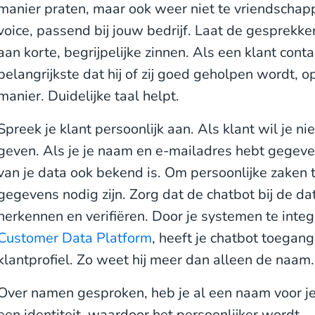
manier praten, maar ook weer niet te vriendschappe
voice, passend bij jouw bedrijf. Laat de gesprekke
aan korte, begrijpelijke zinnen. Als een klant cont
belangrijkste dat hij of zij goed geholpen wordt, 
manier. Duidelijke taal helpt.
Spreek je klant persoonlijk aan. Als klant wil je ni
geven. Als je je naam en e-mailadres hebt gegeven
van je data ook bekend is. Om persoonlijke zaken 
gegevens nodig zijn. Zorg dat de chatbot bij de da
herkennen en verifiëren. Door je systemen te integ
Customer Data Platform
, heeft je chatbot toegang
klantprofiel. Zo weet hij meer dan alleen de naam
Over namen gesproken, heb je al een naam voor je 
een identiteit, waardoor het persoonlijker wordt.