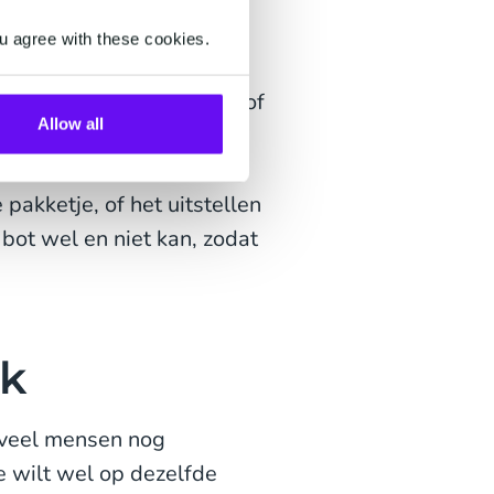
en. Een klant wordt echt
u agree with these cookies.
iermee voorkom je dat de
oord gegeven kan worden of
Allow all
, de verificatie,
 handelingen: een goede
pakketje, of het uitstellen
 bot wel en niet kan, zodat
ijk
r veel mensen nog
e wilt wel op dezelfde