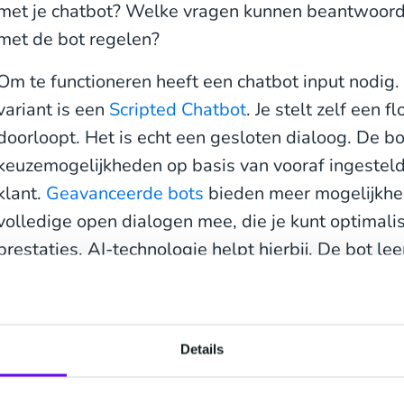
met je chatbot? Welke vragen kunnen beantwoord
met de bot regelen?
Om te functioneren heeft een chatbot input nodig
variant is een
Scripted Chatbot
. Je stelt zelf een f
doorloopt. Het is echt een gesloten dialoog. De bo
keuzemogelijkheden op basis van vooraf ingesteld
klant.
Geavanceerde bots
bieden meer mogelijkhed
volledige open dialogen mee, die je kunt optimali
prestaties. AI-technologie helpt hierbij. De bot lee
input, ook de vragen die klanten stellen spelen een
technologie met jouw ERP, CRM of contact center
voor een persoonlijke ervaring. Als eerste stap k
Details
vragen en antwoorden invoeren, of de bot verbind
Een geavanceerde bot, met voldoende data en de ju