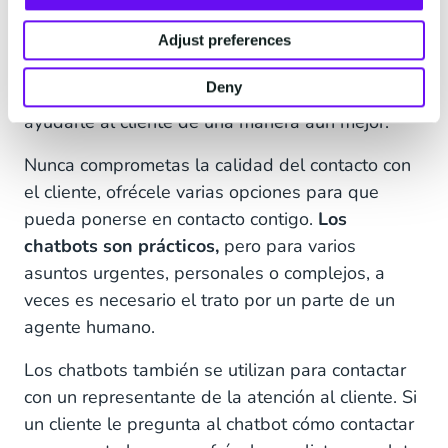
Con las herramientas de
atención al cliente
adecuadas podrás acceder a los datos de todas
Adjust preferences
las conversaciones y al perfil completo del
Deny
cliente. Esto te permite saber exactamente cómo
ayudarle al cliente de una manera aún mejor.
Nunca comprometas la calidad del contacto con
el cliente, ofrécele varias opciones para que
pueda ponerse en contacto contigo.
Los
chatbots son prácticos,
pero para varios
asuntos urgentes, personales o complejos, a
veces es necesario el trato por un parte de un
agente humano.
Los chatbots también se utilizan para contactar
con un representante de la atención al cliente. Si
un cliente le pregunta al chatbot cómo contactar