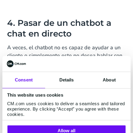
4. Pasar de un chatbot a
chat en directo
A veces, el chatbot no es capaz de ayudar a un
cliente o simplemente este no desea hablar con
el chatbot. Debes garantizar que la conversación
se transfiera de manera fácil y rápida de un
chatbot a un agente humano.
Consent
Details
About
Pregúntale al cliente si está recibiendo la ayuda
This website uses cookies
que necesita o si desea hablar con un agente.
CM.com uses cookies to deliver a seamless and tailored
Tanto para el agente como para el cliente resulta
experience. By clicking “Accept” you agree with these
cookies.
ventajoso
que el agente pueda ver la
conversación.
Allow all