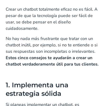
1. Implementa una estrategia sólida
Crear un chatbot totalmente eficaz no es fácil. A
pesar de que la tecnología puede ser fácil de
2. Alimenta tu chatbot con datos
usar, se debe pensar en el diseño
cuidadosamente.
3. Personaliza las conversaciones
No hay nada más frustrante que tratar con un
4. Pasar de un chatbot a chat en directo
chatbot inútil, por ejemplo, si no te entiende o si
5. Aprende e innova
sus respuestas son incompletas o irrelevantes.
Estos cinco consejos te ayudarán a crear un
Ofrece un servicio personalizado
chatbot verdaderamente útil para tus clientes.
1. Implementa una
estrategia sólida
Si planeas implementar un chatbot, es