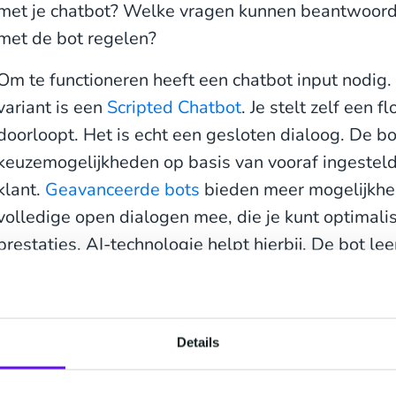
met je chatbot? Welke vragen kunnen beantwoord
met de bot regelen?
Om te functioneren heeft een chatbot input nodig
variant is een
Scripted Chatbot
. Je stelt zelf een f
doorloopt. Het is echt een gesloten dialoog. De bo
keuzemogelijkheden op basis van vooraf ingesteld
klant.
Geavanceerde bots
bieden meer mogelijkhed
volledige open dialogen mee, die je kunt optimali
prestaties. AI-technologie helpt hierbij. De bot lee
input, ook de vragen die klanten stellen spelen een
technologie met jouw ERP, CRM of contact center
voor een persoonlijke ervaring. Als eerste stap k
Details
vragen en antwoorden invoeren, of de bot verbind
Een geavanceerde bot, met voldoende data en de ju