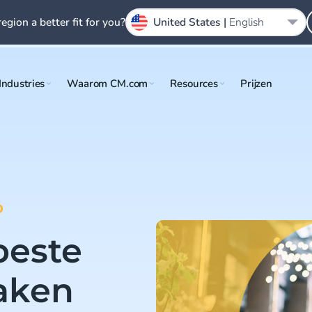
region a better fit for you?
United States |
English
Industries
Waarom CM.com
Resources
Prijzen
D
beste
aken