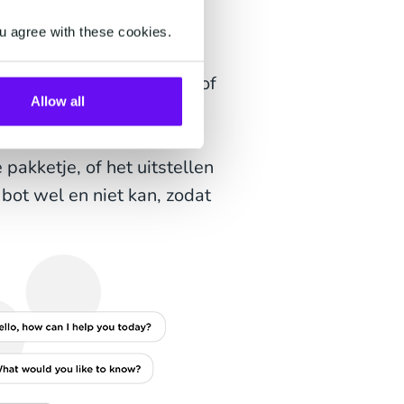
en. Een klant wordt echt
u agree with these cookies.
iermee voorkom je dat de
oord gegeven kan worden of
Allow all
, de verificatie,
 handelingen: een goede
pakketje, of het uitstellen
 bot wel en niet kan, zodat