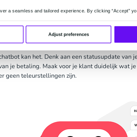
kan meer dan alleen standaardvragen beantwoord
er a seamless and tailored experience. By clicking “Accept” yo
verder geholpen, door het gesprek aan te gaan. H
vraag niet herkend wordt, er geen volledig antw
Adjust preferences
een niet relevant antwoord. Herkenning van de klant
afhandeling van transacties en het uitvoeren van
chatbot kan het. Denk aan een statusupdate van je 
van je betaling. Maak voor je klant duidelijk wat je
er geen teleurstellingen zijn.