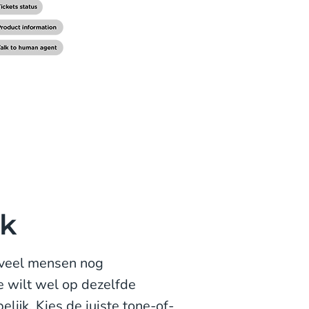
ijk
r veel mensen nog
e wilt wel op dezelfde
lijk. Kies de juiste tone-of-