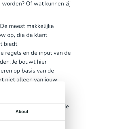
 worden? Of wat kunnen zij
. De meest makkelijke
low op, die de klant
t biedt
e regels en de input van de
en. Je bouwt hier
seren op basis van de
rt niet alleen van jouw
 rol. Integreer de
 systemen en databases
un je de 100 meest gestelde
About
en met je klantdata.
iste functionaliteiten,