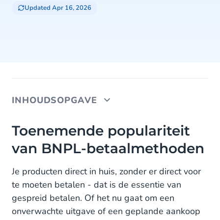
Updated Apr 16, 2026
INHOUDSOPGAVE
Toenemende populariteit van BNPL-
Toenemende populariteit
betaalmethoden
van BNPL-betaalmethoden
De keerzijde van BNPL: waar moet je op letten?
Je producten direct in huis, zonder er direct voor
Wat is dan wél verantwoord gespreid betalen?
te moeten betalen - dat is de essentie van
gespreid betalen. Of het nu gaat om een
in3 - voorbeeld voor een sociaal verantwoorde
onverwachte uitgave of een geplande aankoop
BNPL-oplossing