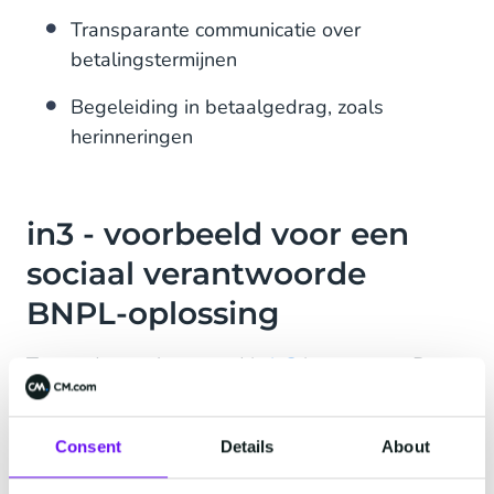
Transparante communicatie over
betalingstermijnen
Begeleiding in betaalgedrag, zoals
herinneringen
in3 - voorbeeld voor een
sociaal verantwoorde
BNPL-oplossing
Tegen deze achtergrond is
in3
interessant. Deze
BNPL-optie maakt het mogelijk om in drie gelijke
termijnen te betalen binnen een periode van 60
Consent
Details
About
dagen — zonder rente of extra kosten. De
betaling verloopt via iDEAL, wat voor