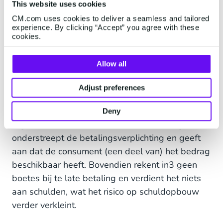
This website uses cookies
consumenten vertrouwd aanvoelt.
CM.com uses cookies to deliver a seamless and tailored
experience. By clicking “Accept” you agree with these
Wat in3 onderscheidt, is de focus op
cookies.
verantwoord betaalgedrag. Vooraf vindt er een
kredietcontrole plaats en er is een persoonlijk
Allow all
bestedingslimiet. Zo wordt voorkomen dat
consumenten meer uitgeven dan ze kunnen
Adjust preferences
dragen. Bij het plaatsen van de bestelling wordt
direct een derde van het aankoopbedrag
Deny
afgerekend. Dit stimuleert bewustwording,
onderstreept de betalingsverplichting en geeft
aan dat de consument (een deel van) het bedrag
beschikbaar heeft. Bovendien rekent in3 geen
boetes bij te late betaling en verdient het niets
aan schulden, wat het risico op schuldopbouw
verder verkleint.