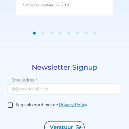
groeien. Betalingen mislukken.
5 minutes read
·
Jun 12, 2026
5
Verkopen stoppen. Wat nu?
B
Item
1
of
8
be
Newsletter Signup
Emailadres
*
b
Ik ga akkoord met de
Privacy Policy
.
Verstuur