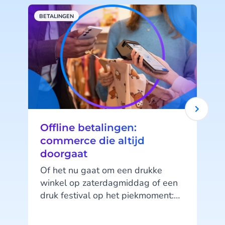
BETALINGEN
B
Offline betalingen:
commerce die altijd
doorgaat
Of het nu gaat om een drukke
winkel op zaterdagmiddag of een
druk festival op het piekmoment:
zodra het netwerk wegvalt,
verandert alles. Wachtrijen