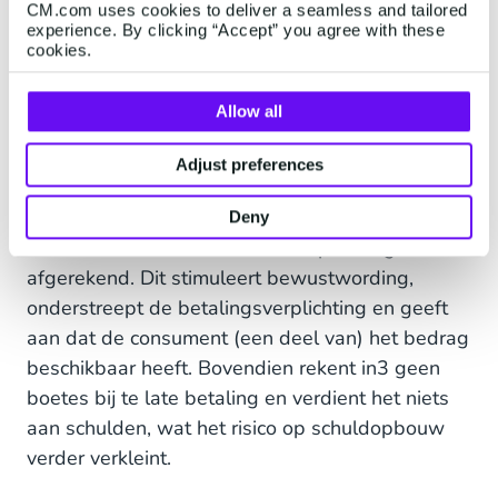
CM.com uses cookies to deliver a seamless and tailored
consumenten vertrouwd aanvoelt.
experience. By clicking “Accept” you agree with these
cookies.
Wat in3 onderscheidt, is de focus op
verantwoord betaalgedrag. Vooraf vindt er een
Allow all
kredietcontrole plaats en er is een persoonlijk
bestedingslimiet. Zo wordt voorkomen dat
Adjust preferences
consumenten meer uitgeven dan ze kunnen
dragen. Bij het plaatsen van de bestelling wordt
Deny
direct een derde van het aankoopbedrag
afgerekend. Dit stimuleert bewustwording,
onderstreept de betalingsverplichting en geeft
aan dat de consument (een deel van) het bedrag
beschikbaar heeft. Bovendien rekent in3 geen
boetes bij te late betaling en verdient het niets
aan schulden, wat het risico op schuldopbouw
verder verkleint.