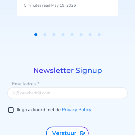
groeien. Betalingen mislukken.
5 minutes read
·
May 19, 2026
5
Verkopen stoppen. Wat nu?
t
Item
1
of
8
Newsletter Signup
Emailadres
*
Ik ga akkoord met de
Privacy Policy
Verstuur