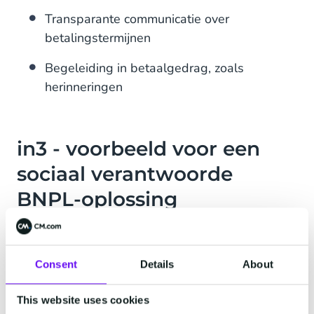
Transparante communicatie over
betalingstermijnen
Begeleiding in betaalgedrag, zoals
herinneringen
in3 - voorbeeld voor een
sociaal verantwoorde
BNPL-oplossing
Tegen deze achtergrond is
in3
interessant. Deze
BNPL-optie maakt het mogelijk om in drie gelijke
Consent
Details
About
termijnen te betalen binnen een periode van 60
dagen — zonder rente of extra kosten. De
This website uses cookies
betaling verloopt via iDEAL, wat voor