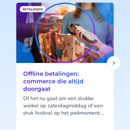
BETALINGEN
B
Offline betalingen:
commerce die altijd
doorgaat
Of het nu gaat om een drukke
winkel op zaterdagmiddag of een
druk festival op het piekmoment:
zodra het netwerk wegvalt,
verandert alles. Wachtrijen
w