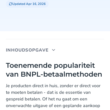
Updated Apr 16, 2026
INHOUDSOPGAVE
Toenemende populariteit van BNPL-
Toenemende populariteit
betaalmethoden
van BNPL-betaalmethoden
De keerzijde van BNPL: waar moet je op letten?
Je producten direct in huis, zonder er direct voor
Wat is dan wél verantwoord gespreid betalen?
te moeten betalen - dat is de essentie van
gespreid betalen. Of het nu gaat om een
in3 - voorbeeld voor een sociaal verantwoorde
onverwachte uitgave of een geplande aankoop
BNPL-oplossing