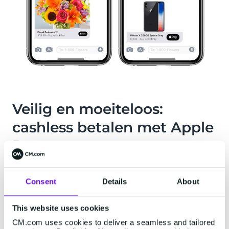
Veilig en moeiteloos:
cashless betalen met Apple
Pay
Apple Pay gebruikt een device specifiek nummer
Consent
Details
About
en een unieke transactiecode. Kaartnummers
worden dus nooit opgeslagen op Apple-servers
This website uses cookies
en worden door Apple nooit gedeeld met
CM.com uses cookies to deliver a seamless and tailored
merchants. Voor elke transactie op de iPhone,