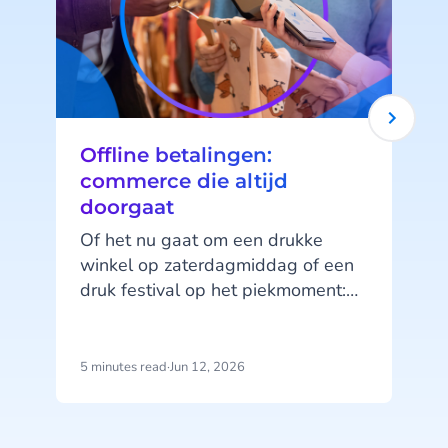
Offline betalingen:
commerce die altijd
doorgaat
Of het nu gaat om een drukke
winkel op zaterdagmiddag of een
druk festival op het piekmoment:
zodra het netwerk wegvalt,
verandert alles. Wachtrijen
groeien. Betalingen mislukken.
5 minutes read
·
Jun 12, 2026
5
Verkopen stoppen. Wat nu?
B