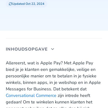
Updated Oct 22, 2024
INHOUDSOPGAVE
Van conversatie naar conversie: combineer chat en
Allereerst, wat is Apple Pay? Met Apple Pay
betalingen
bied je je klanten een gemakkelijke, veilige en
persoonlijke manier om te betalen in je fysieke
Veilig en moeiteloos: cashless betalen met Apple
winkels, binnen apps, in je webshop en in Apple
Pay
Messages for Business. Dat betekent dat
Aan de slag met Apple Pay en Apple Messages
Conversational Commerce
zijn intrede heeft
for Business
gedaan! Om te winkelen kunnen klanten het