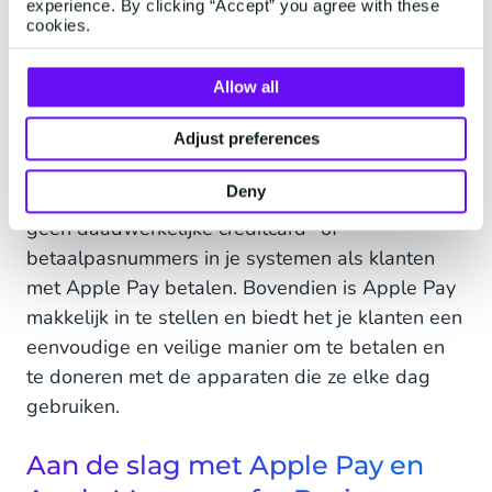
experience. By clicking “Accept” you agree with these
iPad of Mac van je klant heb je Face ID, Touch ID
cookies.
of een wachtwoord nodig. En elke keer dat je
klant zijn Apple Watch van zijn pols haalt, moet
Allow all
de wachtwoordcode worden ingevoerd om
toegang te krijgen. Bovendien ontvang je niet de
Adjust preferences
daadwerkelijke creditcard- of
Deny
betaalpasnummers van je klant. Je verwerkt dus
geen daadwerkelijke creditcard- of
betaalpasnummers in je systemen als klanten
met Apple Pay betalen. Bovendien is Apple Pay
makkelijk in te stellen en biedt het je klanten een
eenvoudige en veilige manier om te betalen en
te doneren met de apparaten die ze elke dag
gebruiken.
Aan de slag met Apple Pay en