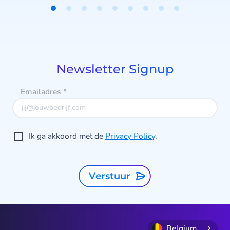
Item
1
of
9
be
Newsletter Signup
Emailadres
*
b
Ik ga akkoord met de
Privacy Policy
.
Verstuur
Belgium