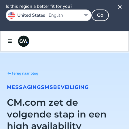
Is this region a better fit for you?
United States |
English
Go
Terug naar blog
MESSAGING
SMS
BEVEILIGING
CM.com zet de
volgende stap in een
high availability