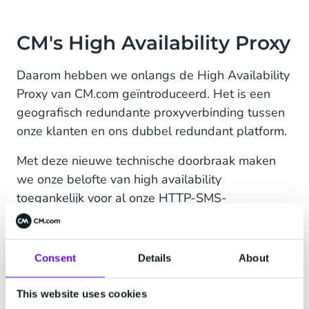
CM's High Availability Proxy
Daarom hebben we onlangs de High Availability
Proxy van CM.com geïntroduceerd. Het is een
geografisch redundante proxyverbinding tussen
onze klanten en ons dubbel redundant platform.
Met deze nieuwe technische doorbraak maken
we onze belofte van high availability
toegankelijk voor al onze HTTP-SMS-
gatewayklanten met slechts één enkele API-
verbinding. We automatisch detecteren of het
platform correct functioneert. Als dit niet het
Consent
Details
About
geval is, schakelen we automatisch over naar het
andere platform.
This website uses cookies