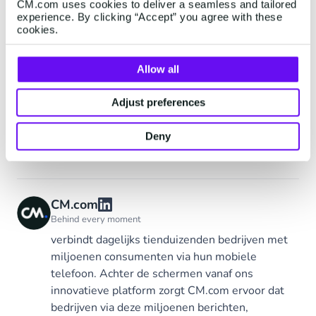
CM.com uses cookies to deliver a seamless and tailored
CM.com innoveert voortdurend haar CPaaS
experience. By clicking “Accept” you agree with these
(communicatieplatform als een service) platform
cookies.
met uitbreiding naar betalingen en digitale
identiteit en biedt op maat gemaakte en
Allow all
transparante prijzen en facturering.
Adjust preferences
Deny
Tags
Messaging
SMS
Beveiliging
CM.com
CM.com
Behind every moment
verbindt dagelijks tienduizenden bedrijven met
miljoenen consumenten via hun mobiele
telefoon. Achter de schermen vanaf ons
innovatieve platform zorgt CM.com ervoor dat
bedrijven via deze miljoenen berichten,