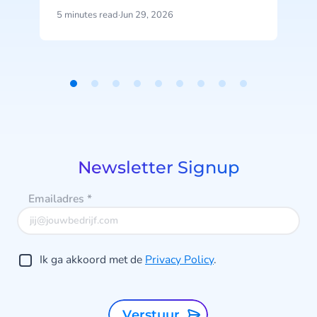
een handvol prompts.
5 minutes read
·
Jun 29, 2026
6
Item
1
of
9
Newsletter Signup
Emailadres
*
Ik ga akkoord met de
Privacy Policy
.
Verstuur