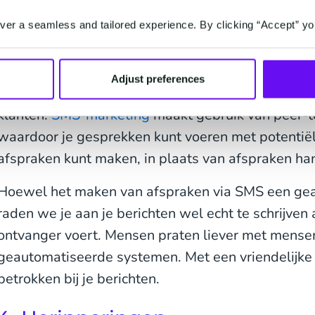
er a seamless and tailored experience. By clicking “Accept” yo
3. Afspraken plannen
Door het automatiseren van je afsprakenplanning 
Adjust preferences
concentreren op andere, belangrijkere zaken, zoa
klanten.
SMS-marketing
maakt gebruik van peer-
waardoor je gesprekken kunt voeren met potentiële
afspraken kunt maken, in plaats van afspraken h
Hoewel het maken van afspraken via SMS een gea
raden we je aan je berichten wel echt te schrijven
ontvanger voert. Mensen praten liever met mense
geautomatiseerde systemen. Met een vriendelijke 
betrokken bij je berichten.