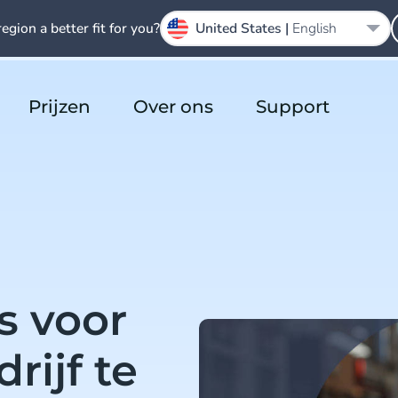
region a better fit for you?
United States |
English
Prijzen
Over ons
Support
s voor
rijf te