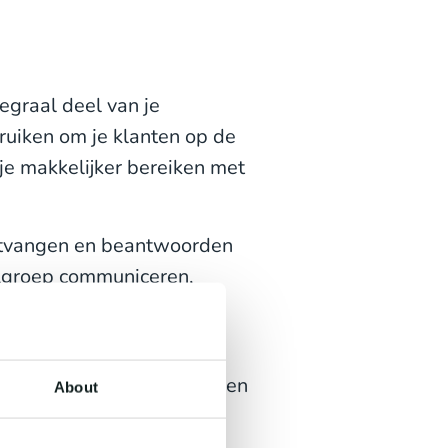
tegraal deel van je
bruiken om je klanten op de
je makkelijker bereiken met
ntvangen en beantwoorden
oelgroep communiceren,
ie stimuleert.
et een klant hebt
dschap te lijken dan op een
About
betere mogelijkheden voor