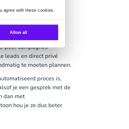
u agree with these cookies.
kan jouw team zich
Allow all
ls samenwerken met je
to-peer campagnes
 leads en direct privé
andmatig te moeten plannen.
utomatiseerd proces is,
 alsof je een gesprek met de
n dan met
toon hou je ze dus beter