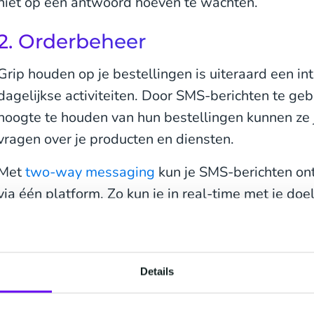
niet op een antwoord hoeven te wachten.
2. Orderbeheer
Grip houden op je bestellingen is uiteraard een in
dagelijkse activiteiten. Door SMS-berichten te ge
hoogte te houden van hun bestellingen kunnen ze 
vragen over je producten en diensten.
Met
two-way messaging
kun je SMS-berichten o
via één platform. Zo kun je in real-time met je d
waardoor je de klantervaring verbetert en convers
Als je eenmaal via SMS een persoonlijke relatie m
opgebouwd, begint jouw relatie meer op een vrien
Details
onpersoonlijke commerciële relatie, waardoor je 
upselling creëert.