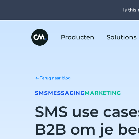
Is this 
Producten
Solutions
Terug naar blog
SMS
MESSAGING
MARKETING
SMS use case
B2B om je bed