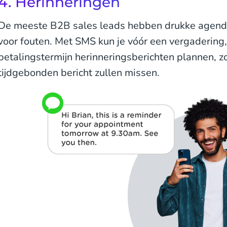
4. Herinneringen
De meeste B2B sales leads hebben drukke agenda'
voor fouten. Met SMS kun je vóór een vergadering
betalingstermijn herinneringsberichten plannen, z
tijdgebonden bericht zullen missen.