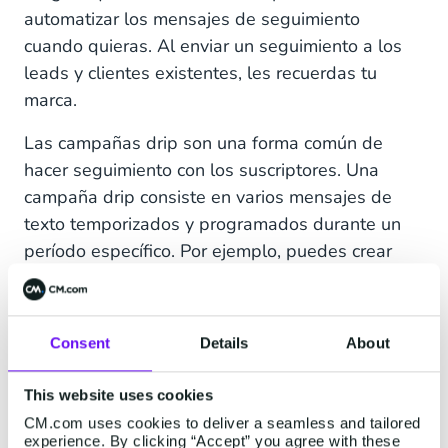
automatizar los mensajes de seguimiento
cuando quieras. Al enviar un seguimiento a los
leads y clientes existentes, les recuerdas tu
marca.
Las campañas drip son una forma común de
hacer seguimiento con los suscriptores. Una
campaña drip consiste en varios mensajes de
texto temporizados y programados durante un
período específico. Por ejemplo, puedes crear
una serie de tres mensajes de texto que se
envían durante un mes, o bien programar el
envío de un mensaje de texto cada día durante
Consent
Details
About
dos semanas.
This website uses cookies
6. Enviar respuestas automáticas
CM.com uses cookies to deliver a seamless and tailored
experience. By clicking “Accept” you agree with these