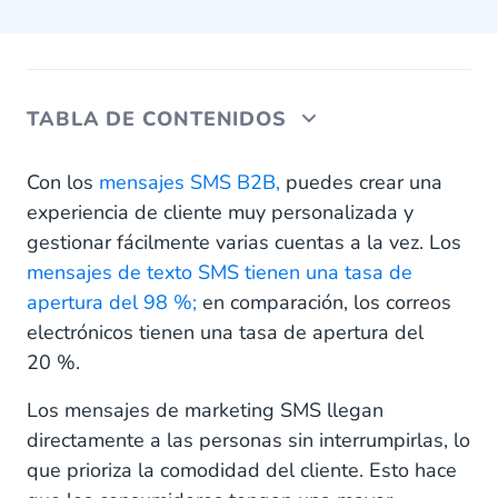
TABLA DE CONTENIDOS
Ejemplos de marketing SMS B2B
Con los
mensajes SMS B2B,
puedes crear una
experiencia de cliente muy personalizada y
1. Generar leads
gestionar fácilmente varias cuentas a la vez. Los
mensajes de texto SMS tienen una tasa de
2. Gestionar pedidos
apertura del 98 %;
en comparación, los correos
3. Programar citas
electrónicos tienen una tasa de apertura del
20 %.
4. Enviar recordatorios
Los mensajes de marketing SMS llegan
5. Hacer seguimientos
directamente a las personas sin interrumpirlas, lo
6. Enviar respuestas automáticas
que prioriza la comodidad del cliente. Esto hace