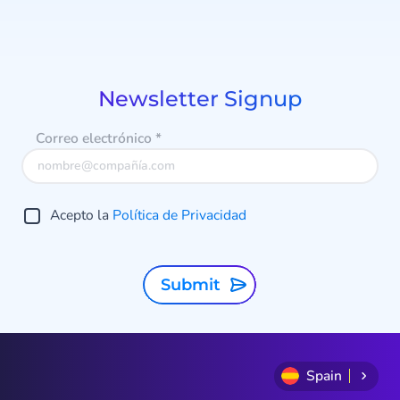
Item
c
identificas clientes, gestionas
1
o
campañas y estructuras tus datos.
of
9
Newsletter Signup
c
Correo electrónico
*
Acepto la
Política de Privacidad
Submit
Spain