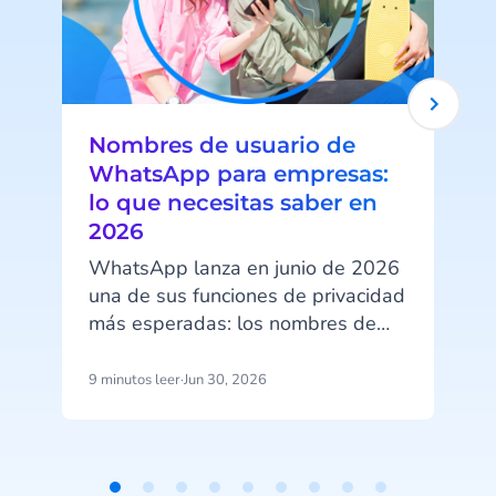
Nombres de usuario de
WhatsApp para empresas:
lo que necesitas saber en
2026
l
WhatsApp lanza en junio de 2026
una de sus funciones de privacidad
más esperadas: los nombres de
p
usuario. A partir de esa fecha, tus
clientes podrán ocultar su número
9 minutos leer
·
Jun 30, 2026
8
de teléfono al contactar con tu
empresa a través de WhatsApp
Business. Ese cambio tiene
implicaciones directas en cómo