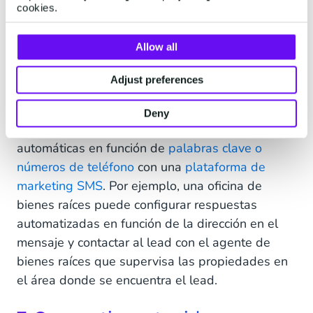
Los mensajes de respuesta automática son una
cookies.
potente herramienta para las empresas B2B que
trabajan con varios clientes a la vez. Por ejemplo,
Allow all
sirven para responder a los leads durante los
primeros cinco minutos después de que este se
Adjust preferences
pone en contacto con la empresa.
Deny
Puedes configurar fácilmente respuestas
automáticas en función de
palabras clave o
números de teléfono
con una
plataforma de
marketing SMS
. Por ejemplo, una oficina de
bienes raíces puede configurar respuestas
automatizadas en función de la dirección en el
mensaje y contactar al lead con el agente de
bienes raíces que supervisa las propiedades en
el área donde se encuentra el lead.