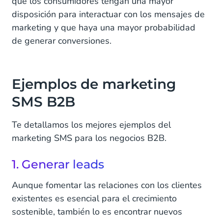
que los consumidores tengan una mayor
7. Compartir contenido
disposición para interactuar con los mensajes de
8. Enviar encuestas y pedir comentarios a los
marketing y que haya una mayor probabilidad
clientes
de generar conversiones.
9. Enviar anuncios
Empieza a usar el marketing SMS para B2B
Ejemplos de marketing
SMS B2B
Te detallamos los mejores ejemplos del
marketing SMS para los negocios B2B.
1. Generar leads
Aunque fomentar las relaciones con los clientes
existentes es esencial para el crecimiento
sostenible, también lo es encontrar nuevos