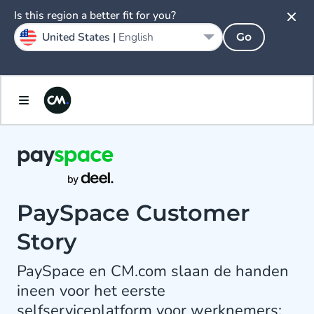
Is this region a better fit for you?
United States |
English
Go
PaySpace Customer
Story
PaySpace en CM.com slaan de handen
ineen voor het eerste
selfserviceplatform voor werknemers: