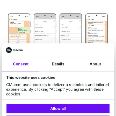
Consent
Details
About
This website uses cookies
CM.com uses cookies to deliver a seamless and tailored
Het succes van PaySpace's
experience. By clicking “Accept” you agree with these
cookies.
Pacey
De integratie van de software van PaySpace met
Allow all
het
WhatsApp Business Platform
leverde