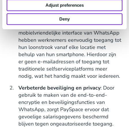
Adjust preferences
aanzienlijke voordelen op voor zowel werkgevers
als werknemers.
Deny
Verbeterde toegankelijkheid
: Met de
mobielvriendelijke interface van WhatsApp
hebben werknemers eenvoudig toegang tot
hun loonstrook vanaf elke locatie met
behulp van hun smartphone. Hierdoor zijn
er geen e-mailadressen of toegang tot
traditionele selfserviceplatforms meer
nodig, wat het handig maakt voor iedereen.
Verbeterde beveiliging en privacy
: Door
gebruik te maken van de end-to-end-
encryptie en beveiligingsfuncties van
WhatsApp, zorgt PaySpace ervoor dat
gevoelige salarisgegevens beschermd
blijven tegen ongeautoriseerde toegang.