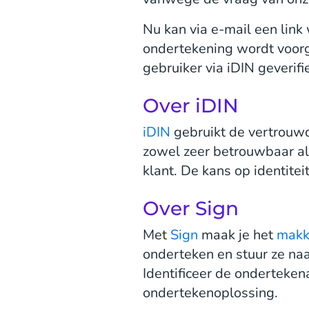
Nu kan via e-mail een lin
ondertekening wordt voorg
gebruiker via iDIN geverif
Over iDIN
iDIN
gebruikt de vertrouwde
zowel zeer betrouwbaar als
klant. De kans op identite
Over Sign
Met
Sign
maak je het
makk
onderteken en stuur ze na
Identificeer de onderteke
ondertekenoplossing.