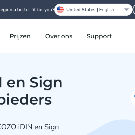
region a better fit for you?
United States |
English
Prijzen
Over ons
Support
 en Sign
bieders
COZO iDIN en Sign