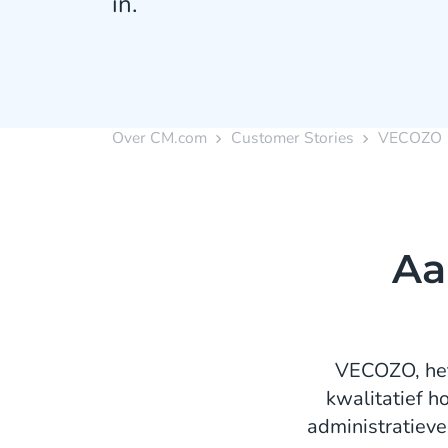
in.
Over CM.com
Customer Stories
VECOZO
Aa
VECOZO, het 
kwalitatief h
administratiev