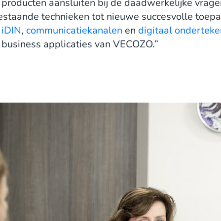
producten aansluiten bij de daadwerkelijke vragen
estaande technieken tot nieuwe succesvolle toep
 iDIN
,
communicatiekanalen
en
digitaal ondertek
e business applicaties van VECOZO.”