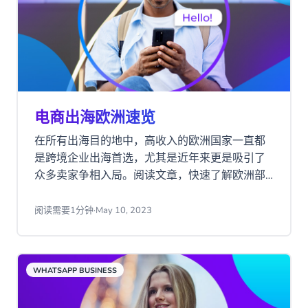
电商出海欧洲速览
在所有出海目的地中，高收入的欧洲国家一直都
是跨境企业出海首选，尤其是近年来更是吸引了
众多卖家争相入局。阅读文章，快速了解欧洲部
分地区电商发展情况，获取有效布局欧洲市场的
知识点。
阅读需要1分钟
·
May 10, 2023
WHATSAPP BUSINESS