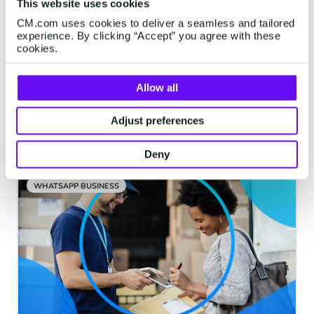
This website uses cookies
国际短信 vs WhatsApp
CM.com uses cookies to deliver a seamless and tailored
Business API谁更胜一步？
experience. By clicking “Accept” you agree with these
cookies.
触达全球消费者，选择国际短信还是WhatsApp
Business API？阅读文章，了解两种渠道的不同
优势！
Allow all
Adjust preferences
3 minutes read
·
Jul 05, 2023
Deny
WHATSAPP BUSINESS