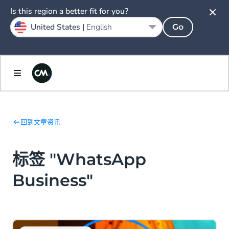
Is this region a better fit for you?
United States |
English
Go
回到文章资讯
标签 "WhatsApp
Business"