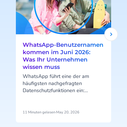
WhatsApp-Benutzernamen
kommen im Juni 2026:
Was Ihr Unternehmen
wissen muss
WhatsApp führt eine der am
häufigsten nachgefragten
Datenschutzfunktionen ein:
Benutzernamen. Ab Juni 2026
können Ihre Kunden ihre
Telefonnummer verbergen, wenn
11 Minuten gelesen
·
May 20, 2026
4
sie Ihrem Unternehmen
Nachrichten senden. Diese