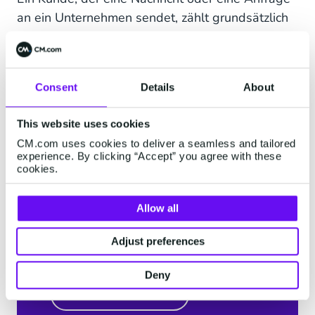
an ein Unternehmen sendet, zählt grundsätzlich
nicht als Opt-In. Wenn ein Kunde Ihnen eine
Nachricht schickt, können Sie ihm für die Dauer
des
Customer Care Windows
Antworten
Consent
Details
About
schicken. Wenn Sie weitere vorlagenbasierte
Benachrichtigungen senden möchten, ist ein
This website uses cookies
vorangegangener Opt-In erforderlich.
CM.com uses cookies to deliver a seamless and tailored
experience. By clicking “Accept” you agree with these
cookies.
Allow all
Erfahren Sie mehr über
die WhatsApp Business
Adjust preferences
Lösung
Deny
mehr erfahren