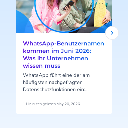
WhatsApp-Benutzernamen
kommen im Juni 2026:
Was Ihr Unternehmen
wissen muss
WhatsApp führt eine der am
häufigsten nachgefragten
Datenschutzfunktionen ein:
Benutzernamen. Ab Juni 2026
können Ihre Kunden ihre
11 Minuten gelesen
·
May 20, 2026
4
Telefonnummer verbergen, wenn
sie Ihrem Unternehmen
Nachrichten senden. Diese