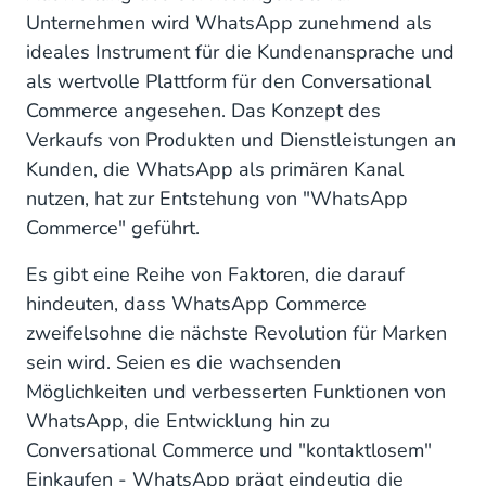
Ermöglichung von Conversational Commerce
Unternehmen wird WhatsApp zunehmend als
Wiedereinbindung von Kunden mit
ideales Instrument für die Kundenansprache und
personalisiertem Verkaufen
als wertvolle Plattform für den Conversational
Commerce angesehen. Das Konzept des
Kunden anziehen, binden und konvertieren mit
Verkaufs von Produkten und Dienstleistungen an
WhatsApp Chatbot
Kunden, die WhatsApp als primären Kanal
Vorteile eines WhatsApp-Chatbots
nutzen, hat zur Entstehung von "WhatsApp
Commerce" geführt.
Es gibt eine Reihe von Faktoren, die darauf
hindeuten, dass WhatsApp Commerce
zweifelsohne die nächste Revolution für Marken
sein wird. Seien es die wachsenden
Möglichkeiten und verbesserten Funktionen von
WhatsApp, die Entwicklung hin zu
Conversational Commerce und "kontaktlosem"
Einkaufen - WhatsApp prägt eindeutig die