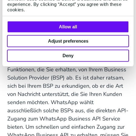
experience. By clicking “Accept” you agree with these
Produkte/Dienstleistungen über eine einzige
cookies.
Anwendung abwickeln und an Nutzer verkaufen.
WhatsApp Commerce ist die sicherste
Allow all
Entscheidung, die Ihr Unternehmen heute treffen
kann!
Adjust preferences
Obwohl WhatsApp API verschiedene Arten von
Deny
Nachrichten unterstützt, hängen die genauen
Funktionen, die Sie erhalten, von Ihrem Business
Solution Provider (BSP) ab. Es ist daher ratsam,
sich bei Ihrem BSP zu erkundigen, ob er die Art
von Nachricht unterstützt, die Sie Ihren Kunden
senden möchten. WhatsApp wählt
ausschließlich solche BSPs aus, die direkten API-
Zugang zum WhatsApp Business API Service
bieten. Um schnellen und einfachen Zugang zur
WhatsApp Business API zu erhalten, müssen Sie