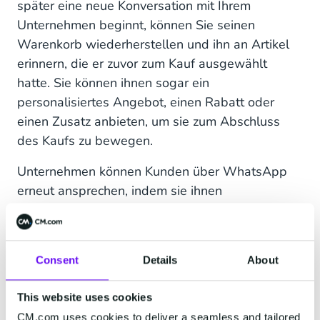
später eine neue Konversation mit Ihrem
Unternehmen beginnt, können Sie seinen
Warenkorb wiederherstellen und ihn an Artikel
erinnern, die er zuvor zum Kauf ausgewählt
hatte. Sie können ihnen sogar ein
personalisiertes Angebot, einen Rabatt oder
einen Zusatz anbieten, um sie zum Abschluss
des Kaufs zu bewegen.
Unternehmen können Kunden über WhatsApp
erneut ansprechen, indem sie ihnen
Benachrichtigungen und Erinnerungen schicken,
um sie zum Abschluss des Kaufs zu bewegen.
Sie können ihnen auch Versand- und
Consent
Details
About
Lieferwarnungen für ihre letzten Einkäufe
schicken.
This website uses cookies
Mit der WhatsApp Business API können Sie Ihre
CM.com uses cookies to deliver a seamless and tailored