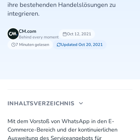
ihre bestehenden Handelslösungen zu
integrieren.
CM.com
Oct 12, 2021
Behind every moment
7 Minuten gelesen
Updated Oct 20, 2021
INHALTSVERZEICHNIS
COVID-19 und kontaktloses Einkaufen
Mit dem Vorstoß von WhatsApp in den E-
Commerce-Bereich und der kontinuierlichen
Die Stärke von WhatsApp als Plattform zur
Ausweitung des Serviceangebots für