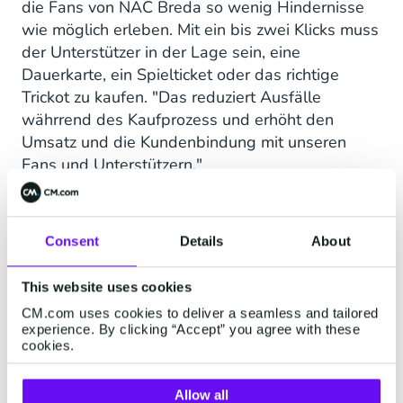
die Fans von NAC Breda so wenig Hindernisse
wie möglich erleben. Mit ein bis zwei Klicks muss
der Unterstützer in der Lage sein, eine
Dauerkarte, ein Spielticket oder das richtige
Trickot zu kaufen. "Das reduziert Ausfälle
währrend des Kaufprozess und erhöht den
Umsatz und die Kundenbindung mit unseren
Fans und Unterstützern."
Ein Beispiel für Komfort ist der Guestmanager.
Consent
Details
About
Mit dem CM.com Guestmanager laden die
Sponsoren von NAC Breda ihre Geschäftspartner
This website uses cookies
digital, persönlich und möglicherweise in letzter
CM.com uses cookies to deliver a seamless and tailored
Minute in ihre eigene Skybox ein. Der
experience. By clicking “Accept” you agree with these
cookies.
Guestmanager kann vom Sponsor selbst
verwaltet werden. "Es gibt keine Papiertickets
mehr, die ausgegeben und abgeholt werden,
Allow all