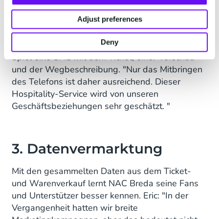
aber es gibt ein digitales Ticket mit einem
persönlichen QR-Code." Dieses Ticket wird dem
Adjust preferences
Teilnehmer rechtzeitig per E-Mail zugestellt. Als
Deny
zusätzlichen Service erhält er einen Tag vor dem
Spiel eine SMS mit dem Ticket, einer Vorschau
und der Wegbeschreibung. "Nur das Mitbringen
des Telefons ist daher ausreichend. Dieser
Hospitality-Service wird von unseren
Geschäftsbeziehungen sehr geschätzt. "
3. Datenvermarktung
Mit den gesammelten Daten aus dem Ticket-
und Warenverkauf lernt NAC Breda seine Fans
und Unterstützer besser kennen. Eric: "In der
Vergangenheit hatten wir breite