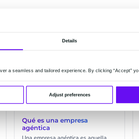
onados
Details
CM.COM
er a seamless and tailored experience. By clicking “Accept” yo
Adjust preferences
Qué es una empresa
agéntica
Una empresa agéntica es aquella