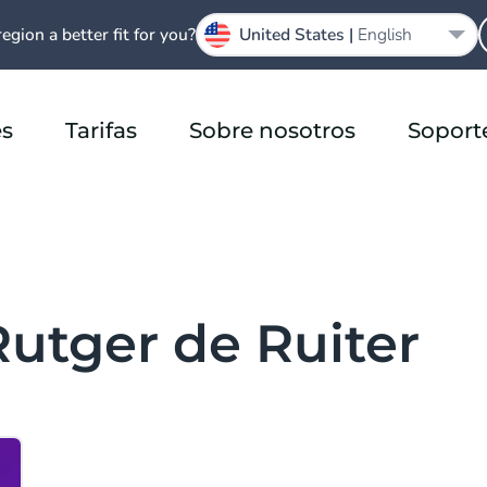
region a better fit for you?
United States |
English
es
Tarifas
Sobre nosotros
Soport
Rutger de Ruiter