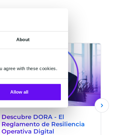
About
CM.COM
AI
u agree with these cookies.
Allow all
Descubre DORA - El
¿Qué 
Reglamento de Resiliencia
La gen
Operativa Digital
recuper