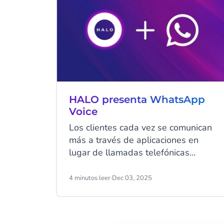
HALO presenta WhatsApp
Voice
Los clientes cada vez se comunican
más a través de aplicaciones en
lugar de llamadas telefónicas
tradicionales. Por eso, hoy
presentamos una importante
4 minutos leer
·
Dec 03, 2025
expansión de HALO: los Voice
Agents ahora pueden gestionar
automáticamente las llamadas