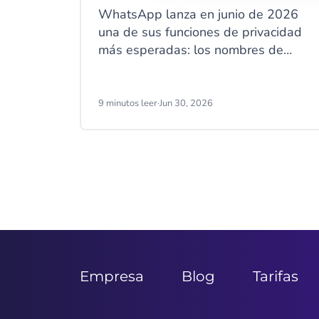
WhatsApp lanza en junio de 2026
una de sus funciones de privacidad
más esperadas: los nombres de
usuario. A partir de esa fecha, tus
clientes podrán ocultar su número de
teléfono al contactar con tu empresa
9 minutos leer
·
Jun 30, 2026
a través de WhatsApp Business. Ese
cambio tiene implicaciones directas
en cómo identificas clientes,
gestionas campañas y estructuras
Item
tus datos.
2
of
9
Empresa
Blog
Tarifas