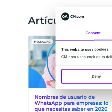
entrantes realizadas a través de
WhatsApp. Además, hacemos un
repaso de las mejoras que hemos
Artículos relaci
añadido a HALO en los últimos
meses, desarrollos que acercan la
voz y el chat y ayudan a las
Consent
organizaciones a automatizar de
MESSAGING
manera más rápida y consistente.
This website uses cookies
CM.com uses cookies to deliv
Deny
Nombres de usuario de
WhatsApp para empresas: lo
que necesitas saber en 2026