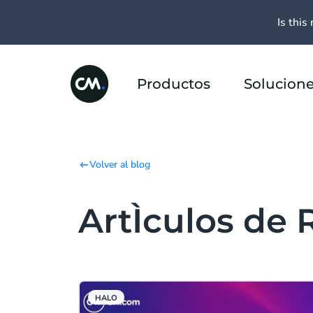
Is this 
Productos
Solucion
Volver al blog
ArtÌculos de 
HALO