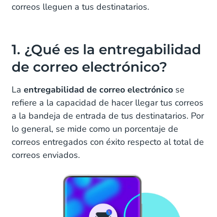
correos lleguen a tus destinatarios.
4. ¿Cuáles son las buenas estadísticas de entrega
de correo electrónico?
5. ¿Cuáles son los principales factores que
1. ¿Qué es la entregabilidad
determinan la reputación del remitente?
de correo electrónico?
6. ¿Qué puedes hacer para mejorar tu reputación
del remitente?
La
entregabilidad de correo electrónico
se
refiere a la capacidad de hacer llegar tus correos
7. Personas involucradas en la entregabilidad de
a la bandeja de entrada de tus destinatarios. Por
correo electrónico
lo general, se mide como un porcentaje de
8. ¿Cómo asegurar que tu primer correo
correos entregados con éxito respecto al total de
electrónico a un nuevo contacto se entregue?
correos enviados.