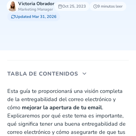
Victoria Obrador
Oct 25, 2023
9 minutos leer
Marketing Manager
Updated Mar 31, 2026
TABLA DE CONTENIDOS
1. ¿Qué es la entregabilidad de correo electrónico?
Esta guía te proporcionará una visión completa
de la entregabilidad del correo electrónico y
2. ¿Por qué es importante la entregabilidad de
cómo
mejorar la apertura de tu email
.
correo electrónico?
Explicaremos por qué este tema es importante,
3. ¿Qué factores afectan a la entregabilidad de
qué significa tener una buena entregabilidad de
correo electrónico?
correo electrónico y cómo asegurarte de que tus