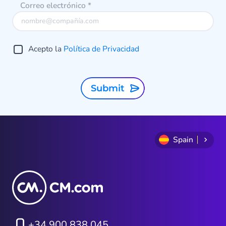
Correo electrónico
*
clientes comprometidos y lograr
que vuelvan mucho después de
que termine la temporada de
Acepto la
Política de Privacidad
compras.
Submit
Spain
+34 900 838 045