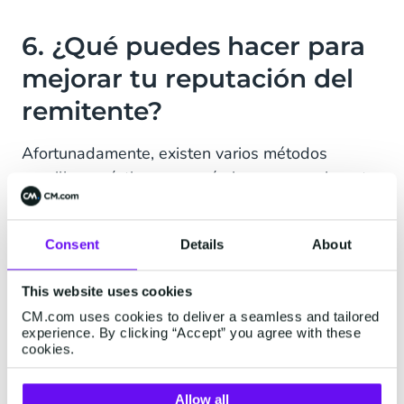
6. ¿Qué puedes hacer para
mejorar tu reputación del
remitente?
Afortunadamente, existen varios métodos
sencillos, prácticos y económicos para mejorar tu
reputación del remitente
. Echemos un vistazo a
algunos de ellos:
Consent
Details
About
Prepara tu dirección IP:
cuando estés
enviando campañas de correo electrónico
This website uses cookies
desde una nueva dirección IP, comienza con
CM.com uses cookies to deliver a seamless and tailored
experience. By clicking “Accept” you agree with these
cantidades pequeñas al principio, 50
cookies.
direcciones para la primera ronda, luego
100, 200 y así sucesivamente.
Allow all