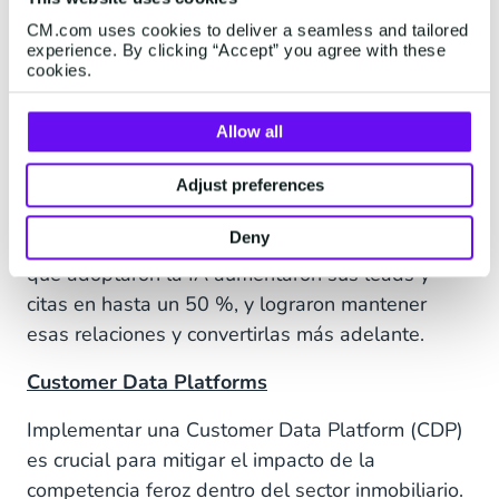
pueden conseguir la información que necesitan
CM.com uses cookies to deliver a seamless and tailored
rápidamente. Ya sea a través de SMS,
experience. By clicking “Accept” you agree with these
cookies.
WhatsApp o chatbots, los clientes pueden
obtener los datos que necesitan de manera
Allow all
rápida y eficaz sin que ningún humano tenga que
intervenir.
Adjust preferences
De acuerdo con un estudio de la empresa de
Deny
investigación McKinsey, los agentes inmobiliarios
que adoptaron la IA aumentaron sus leads y
citas en hasta un 50 %, y lograron mantener
esas relaciones y convertirlas más adelante.
Customer Data Platforms
Implementar una Customer Data Platform (CDP)
es crucial para mitigar el impacto de la
competencia feroz dentro del sector inmobiliario.