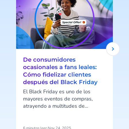
De consumidores
ocasionales a fans leales:
Cómo fidelizar clientes
después del Black Friday
a
El Black Friday es uno de los
mayores eventos de compras,
atrayendo a multitudes de
c
compradores ansiosos por
encontrar ofertas. Pero una vez que
pasa la euforia, comienza el
6 minutos leer
·
Nov 24, 2025
4