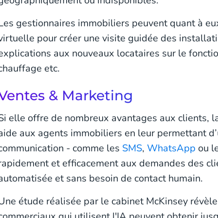
géographiquement ou indisponibles.
Les gestionnaires immobiliers peuvent quant à eux t
virtuelle pour créer une visite guidée des installa
explications aux nouveaux locataires sur le fonc
chauffage etc.
Ventes & Marketing
Si elle offre de nombreux avantages aux clients, l
aide aux agents immobiliers en leur permettant d’
communication - comme les
SMS
,
WhatsApp
ou l
rapidement et efficacement aux demandes des clie
automatisée et sans besoin de contact humain.
Une étude réalisée par le cabinet McKinsey révèle 
commerciaux qui utilisent l'IA peuvent obtenir jus