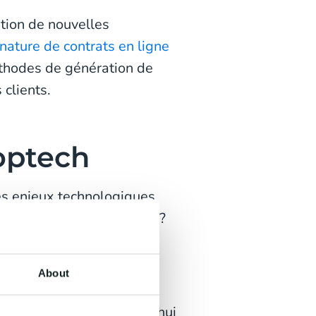
tion de nouvelles
nature de contrats en ligne
méthodes de génération de
clients.
optech
les enjeux technologiques
 les principales avancées ?
About
 dans tous les secteurs, y
léniaux utilisent aujourd'hui