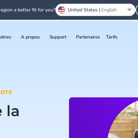
region a better fit for you?
United States |
English
stries
A propos
Support
Partenaires
Tarifs
BOTS
 la