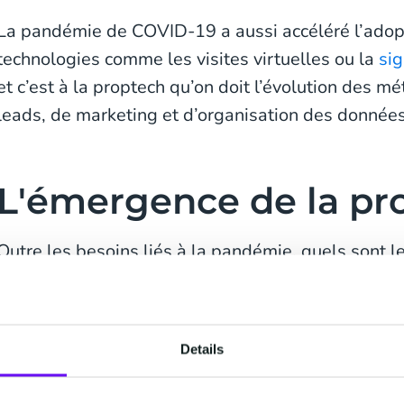
La pandémie de COVID-19 a aussi accéléré l’adop
technologies comme les visites virtuelles ou la
sig
et c’est à la proptech qu’on doit l’évolution des 
leads, de marketing et d’organisation des données 
L'émergence de la pr
Outre les besoins liés à la pandémie, quels sont 
derrière l'adoption de la proptech et d'où viennent
Mobile
Details
Les smartphones accélèrent l'utilisation d'internet
compris celui de l'immobilier. Près de 50% des mil