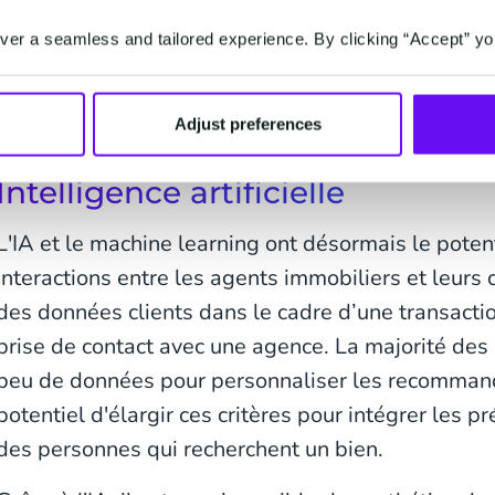
leur mobile pour leurs recherches immobilières et
er a seamless and tailored experience. By clicking “Accept” yo
entamer une procédure d'achat ou de location. Un
s’accélérer avec l’arrivée sur le marché immobilier
Adjust preferences
recherchera une expérience 100% mobile.
Intelligence artificielle
L'IA et le machine learning ont désormais le potent
interactions entre les agents immobiliers et leurs cl
des données clients dans le cadre d’une transacti
prise de contact avec une agence. La majorité des 
peu de données pour personnaliser les recommanda
potentiel d'élargir ces critères pour intégrer les
des personnes qui recherchent un bien.