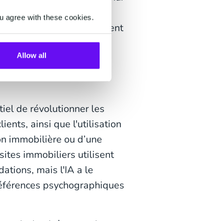
 26% s'en servent pour
u agree with these cookies.
e tendance qui va nettement
 de la génération Z, qui
Allow all
iel de révolutionner les
ients, ainsi que l'utilisation
on immobilière ou d’une
sites immobiliers utilisent
tions, mais l'IA a le
 préférences psychographiques