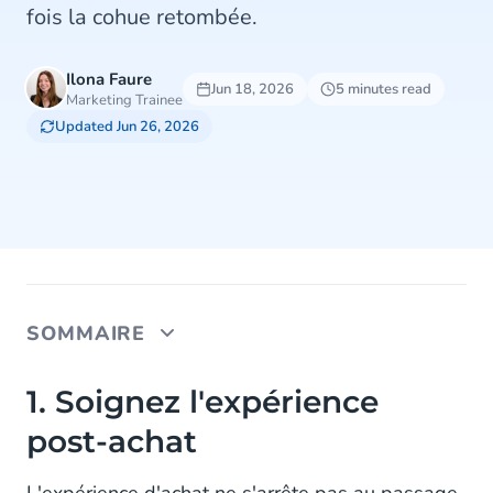
fois la cohue retombée.
Ilona Faure
Jun 18, 2026
5 minutes read
Marketing Trainee
Updated Jun 26, 2026
SOMMAIRE
1. Soignez l'expérience post-achat
1. Soignez l'expérience
post-achat
2. Créez des campagnes personnalisées
3. Misez sur les programmes de fidélité