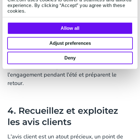
pour les achats, les avis ou le parrainage. Un
experience. By clicking “Accept” you agree with these
bonus de bienvenue ou une offre réservée aux
cookies.
acheteurs des soldes qui rejoignent le
programme crée une incitation supplémentaire.
Allow all
Offres exclusives :
réservez des avantages aux
Adjust preferences
membres, comme un accès anticipé aux offres de
rentrée ou une vente « accès VIP » à durée
Deny
limitée. Ces avantages entretiennent
l'engagement pendant l'été et préparent le
retour.
4. Recueillez et exploitez
les avis clients
L'avis client est un atout précieux, un point de