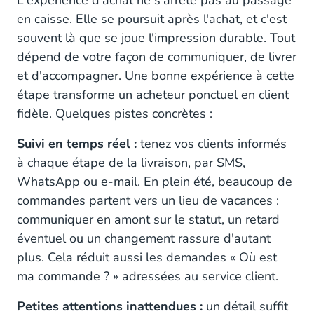
L'expérience d'achat ne s'arrête pas au passage
en caisse. Elle se poursuit après l'achat, et c'est
4. Recueillez et exploitez les avis clients
souvent là que se joue l'impression durable. Tout
5. Préparez la rentrée, votre prochain grand
dépend de votre façon de communiquer, de livrer
rendez-vous
et d'accompagner. Une bonne expérience à cette
étape transforme un acheteur ponctuel en client
fidèle. Quelques pistes concrètes :
Suivi en temps réel :
tenez vos clients informés
à chaque étape de la livraison, par SMS,
WhatsApp ou e-mail. En plein été, beaucoup de
commandes partent vers un lieu de vacances :
communiquer en amont sur le statut, un retard
éventuel ou un changement rassure d'autant
plus. Cela réduit aussi les demandes « Où est
ma commande ? » adressées au service client.
Petites attentions inattendues :
un détail suffit