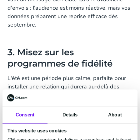
d'envois : l'audience est moins réactive, mais vos
données préparent une reprise efficace dès
septembre.
3. Misez sur les
programmes de fidélité
L'été est une période plus calme, parfaite pour
installer une relation qui durera au-delà des
soldes. Lancez ou mettez en avant un
programme de fidélité pour convertir les
acheteurs des soldes et leur donner une raison
Consent
Details
About
de revenir à la rentrée. Comment faire :
This website uses cookies
Points et récompenses :
attribuez des points
CM.com uses cookies to deliver a seamless and tailored