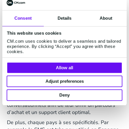
Consent
Details
About
This website uses cookies
L’expérience client au cœur
CM.com uses cookies to deliver a seamless and tailored
experience. By clicking “Accept” you agree with these
de la stratégie de Sushi
cookies.
Shop
Allow all
Sushi Shop cherche toujours à innover pour
Adjust preferences
s’adapter aux besoins des consommateurs et
leur offrir la meilleure expérience. C’est pourquoi
Deny
la marque souhaite inclure les outils
conversationnels afin de leur offrir un parcours
d’achat et un support client optimal.
De plus, chaque pays à ses spécificités. Par