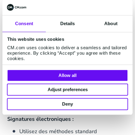
authentifier les documents numériques. Si les
deux signatures sont juridiquement
contraignantes,
les signatures électroniques
Consent
Details
About
remplacent les signatures traditionnelles
.
This website uses cookies
Signatures Digitales :
CM.com uses cookies to deliver a seamless and tailored
experience. By clicking “Accept” you agree with these
Utilisent des méthodes d'identification
cookies.
sophistiquées basées sur des certificats
Garantissent l'intégrité des documents
Allow all
Utilisent le cryptage pour vérifier la validité
Adjust preferences
des documents signés.
Deny
Nécessitent une vérification par un tiers
Signatures électroniques :
Utilisez des méthodes standard