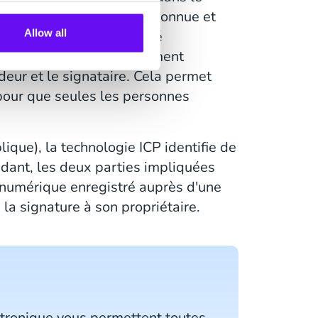
a été créé par une source connue et
Allow all
le une infrastructure à clé
 l'authenticité d'un document
ndeur et le signataire. Cela permet
 pour que seules les personnes
ique), la technologie ICP identifie de
dant, les deux parties impliquées
t numérique enregistré auprès d'une
e la signature à son propriétaire.
ectronique vous permettent toutes