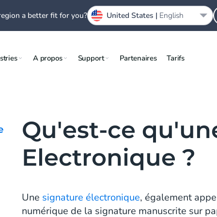
region a better fit for you?
United States |
English
stries
A propos
Support
Partenaires
Tarifs
Qu'est-ce qu'un
e
Electronique ?
Une
signature électronique
, également appel
numérique de la signature manuscrite sur pa