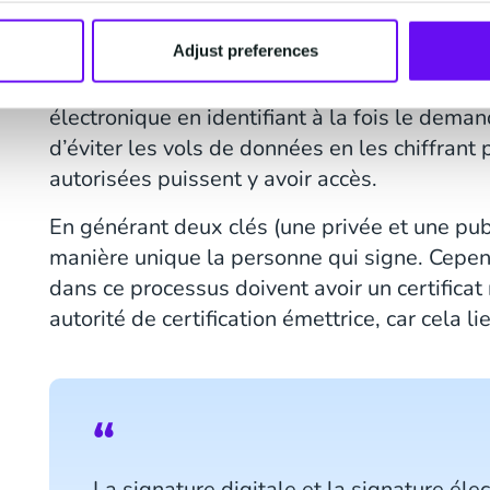
processus de signature afin de vérifier qu'il 
Adjust preferences
qu'il n'a pas été modifié. C'est ce qu'on appel
personnelle ou "ICP". Cette méthode garantit
électronique en identifiant à la fois le dema
d’éviter les vols de données en les chiffrant
autorisées puissent y avoir accès.
En générant deux clés (une privée et une publ
manière unique la personne qui signe. Cepen
dans ce processus doivent avoir un certifica
autorité de certification émettrice, car cela li
La signature digitale et la signature él