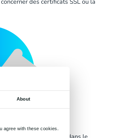
concerner des certificats SSL ou la
About
u agree with these cookies.
un code numérique crypté dans le