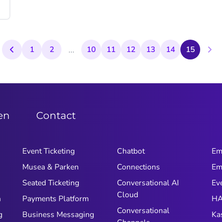
...
1
2
10
11
12
13
14
15
zen
Contact
Event Ticketing
Chatbot
Em
Musea & Parken
Connections
Em
n
Seated Ticketing
Conversational AI
Ev
Cloud
n
Payments Platform
HA
Conversational
g
Business Messaging
Ka