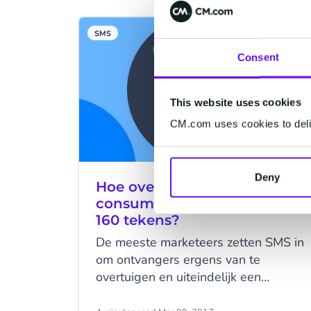
SMS
Consent
This website uses cookies
CM.com uses cookies to deliv
Deny
Hoe overtuig je
consumenten in maximaal
160 tekens?
De meeste marketeers zetten SMS in
om ontvangers ergens van te
overtuigen en uiteindelijk een
handeling te laten verrichten.