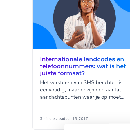
Internationale landcodes en
telefoonnummers: wat is het
juiste formaat?
Het versturen van SMS berichten is
eenvoudig, maar er zijn een aantal
aandachtspunten waar je op moet
letten. Er is bijvoorbeeld nog steeds
verwarring hoe je telefoonnummers
correct moet formatteren.
3 minutes read
·
Jun 16, 2017