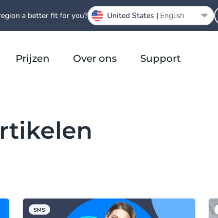
region a better fit for you?
United States |
English
Prijzen
Over ons
Support
rtikelen
SMS