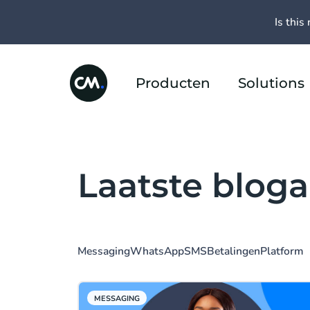
Is this 
Producten
Solutions
Laatste bloga
Messaging
WhatsApp
SMS
Betalingen
Platform
MESSAGING