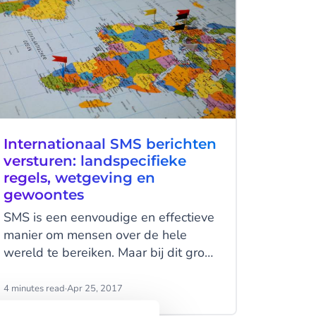
Internationaal SMS berichten
versturen: landspecifieke
regels, wetgeving en
gewoontes
SMS is een eenvoudige en effectieve
manier om mensen over de hele
wereld te bereiken. Maar bij dit groot
bereik komen ook grote verschillen in
nationale gewoontes, beperkingen
4 minutes read
·
Apr 25, 2017
en regels kijken. Gelukkig heeft CM