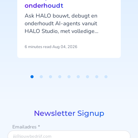
onderhoudt
Ask HALO bouwt, debugt en
onderhoudt AI-agents vanuit
HALO Studio, met volledige
toegang tot je agents, tools en
gespreksgeschiedenis. Ontdek hoe
6 minutes read
·
Aug 04, 2026
4
CheapCargo, Preston Palace,
Winparts en Intergamma het
v
gebruiken.
Item
e
1
of
9
Newsletter Signup
Emailadres
*