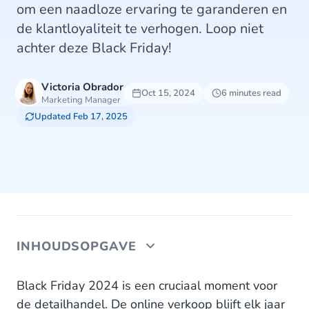
om een naadloze ervaring te garanderen en
de klantloyaliteit te verhogen. Loop niet
achter deze Black Friday!
Victoria Obrador
Oct 15, 2024
6 minutes read
Marketing Manager
Updated Feb 17, 2025
INHOUDSOPGAVE
Pak de aandacht op Black Friday
Black Friday 2024 is een cruciaal moment voor
de detailhandel. De online verkoop blijft elk jaar