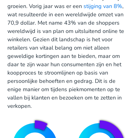
Laat jouw klanten efficiënt profiteren van Black
groeien. Vorig jaar was er een
stijging van 8%
,
Friday-aanbiedingen
wat resulteerde in een wereldwijde omzet van
Optimaliseer je logistieke proces voor snelle
70,9 dollar. Met name 43% van de shoppers
levering deze Black Friday
wereldwijd is van plan om uitsluitend online te
winkelen. Gezien dit landschap is het voor
Lever 24/7 customer support
retailers van vitaal belang om niet alleen
De voordelen van een geintegreerd Engagement
geweldige kortingen aan te bieden, maar om
Platform tijdens Black Friday
daar te zijn waar hun consumenten zijn en het
koopproces te stroomlijnen op basis van
persoonlijke behoeften en gedrag. Dit is de
enige manier om tijdens piekmomenten op te
vallen bij klanten en bezoeken om te zetten in
verkopen.