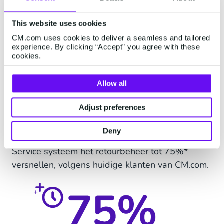
evenementen zoals Black Friday. Het
aanbieden van een snel en eenvoudig
This website uses cookies
retourproces is essentieel voor de
CM.com uses cookies to deliver a seamless and tailored
experience. By clicking “Accept” you agree with these
klanttevredenheid. Zorg voor duidelijke,
cookies.
toegankelijke communicatie op je site over
het retourbeleid, inclusief beschikbare
Allow all
retouropties, tijdlijnen en te volgen stappen.
Adjust preferences
Naast het gebruik van geautomatiseerde
meldingen tijdens het hele retourproces, kan het
Deny
integreren van een chatbot in je Customer
Service systeem het retourbeheer tot 75%*
versnellen, volgens huidige klanten van CM.com.