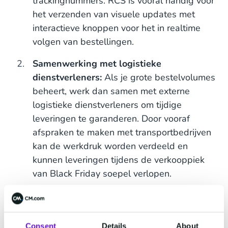
trackingnummers. RCS is vooral handig voor
het verzenden van visuele updates met
interactieve knoppen voor het in realtime
volgen van bestellingen.
Samenwerking met logistieke
dienstverleners:
Als je grote bestelvolumes
beheert, werk dan samen met externe
logistieke dienstverleners om tijdige
leveringen te garanderen. Door vooraf
afspraken te maken met transportbedrijven
kan de werkdruk worden verdeeld en
kunnen leveringen tijdens de verkooppiek
van Black Friday soepel verlopen.
Soepele retourzendingen:
Het beheren van
retourzendingen is een cruciaal en vaak
lastig aspect na de aankoop, vooral tijdens
Consent
Details
About