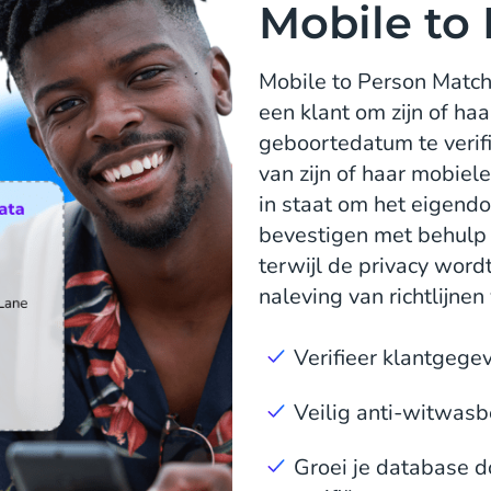
Mobile to
Mobile to Person Matc
een klant om zijn of ha
geboortedatum te verif
van zijn of haar mobiel
in staat om het eigen
bevestigen met behulp 
terwijl de privacy wor
naleving van richtlijne
Verifieer klantgege
Veilig anti-witwasb
Groei je database d