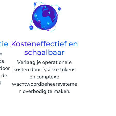
tie
Kosteneffectief en
schaalbaar
m
de
Verlaag je operationele
door
kosten door fysieke tokens
r de
en complexe
t
wachtwoordbeheersysteme
n overbodig te maken.