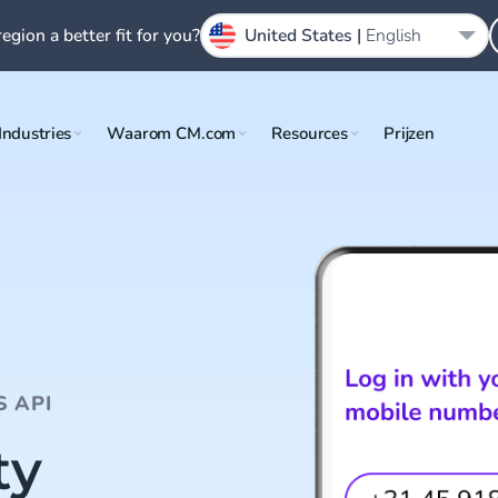
region a better fit for you?
United States |
English
Industries
Waarom CM.com
Resources
Prijzen
S API
ty