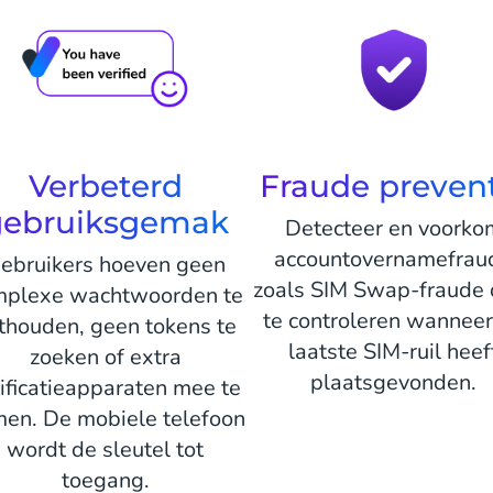
Verbeterd
Fraude preven
gebruiksgemak
Detecteer en voorko
accountovernamefrau
ebruikers hoeven geen
zoals SIM Swap-fraude 
mplexe wachtwoorden te
te controleren wannee
thouden, geen tokens te
laatste SIM-ruil heef
zoeken of extra
plaatsgevonden.
ificatieapparaten mee te
en. De mobiele telefoon
wordt de sleutel tot
toegang.