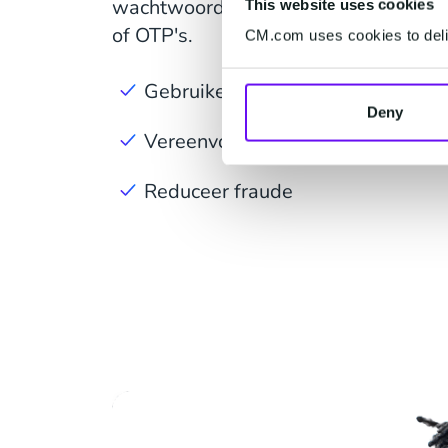
wachtwoorden, kennisgebaseerde veri
This website uses cookies
of OTP's.
CM.com uses cookies to deliv
Gebruikers stil op de achtergrond 
Deny
Vereenvoudig het authenticatiepr
Reduceer fraude