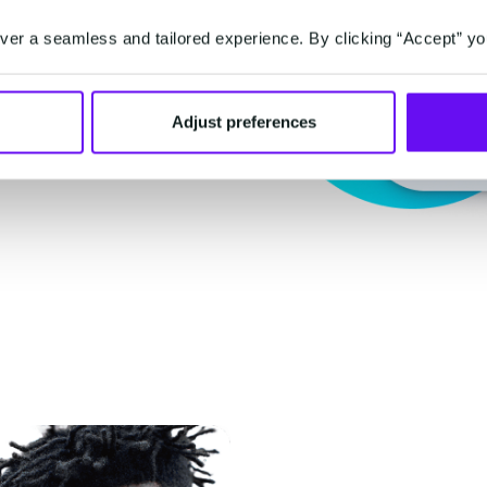
ficatie, fysieke tokens
er a seamless and tailored experience. By clicking “Accept” yo
verifiëren
Adjust preferences
oces