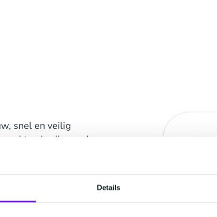
w, snel en veilig
t maakt gebruik van de
m gebruikers te
n telefoonnummer in te
p de achtergrond plaats
Details
herent veiliger is dan
 vertrouwen op