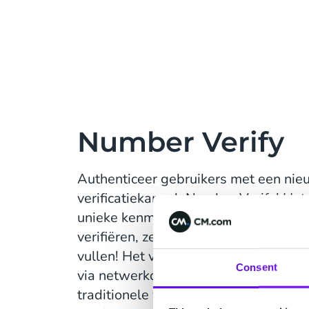
Number Verify
Authenticeer gebruikers met een nieu
verificatiekanaal: Number Verify! He
unieke kenmerken van de SIM-kaart o
verifiëren, ze hoeven alleen maar hu
vullen! Het verificatieproces vindt o
Consent
via netwerkoperators, waardoor het in
traditionele verificatiemethoden die