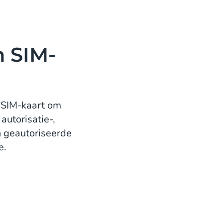
n SIM-
 SIM-kaart om
 autorisatie-,
n geautoriseerde
e.