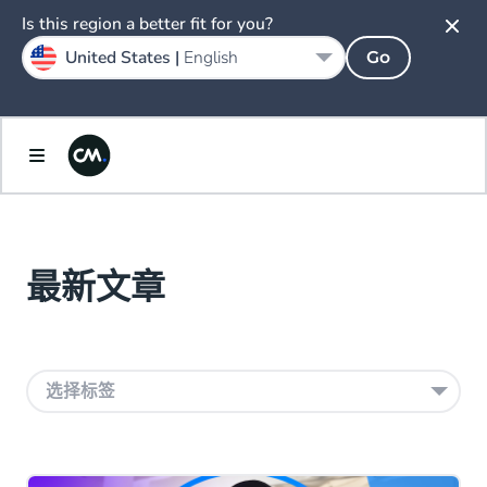
Is this region a better fit for you?
United States |
English
Go
最新文章
选择标签