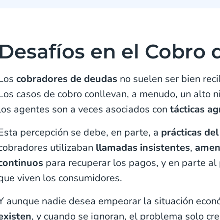
Desafíos en el Cobro
Los
cobradores de deudas
no suelen ser bien rec
Los casos de cobro conllevan, a menudo, un alto n
los agentes son a veces asociados con
tácticas ag
Esta percepción se debe, en parte, a
prácticas de
cobradores utilizaban
llamadas insistentes
,
amen
continuos
para recuperar los pagos, y en parte al
que viven los consumidores.
Y aunque nadie desea empeorar la situación econ
existen
, y cuando se ignoran, el problema solo cre