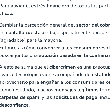
Para
aliviar el estrés financiero
de todas las part
eficaz
.
Cambiar la percepción general del
sector del cob
una
batalla cuesta arriba
, especialmente porque e
“agradable” para la mayoría.
Entonces, ¿cómo
convencer a los consumidores
de
buscar juntos una
solución basada en la confianz
A esto se suma que el
cibercrimen
es una preocup
avance tecnológico viene acompañado de
estafad
aprovecharlo para
engañar a los consumidores o
Como resultado, muchos
mensajes legítimos
term
carpetas de spam
, y las
solicitudes de pago
, inc
desconfianza
.