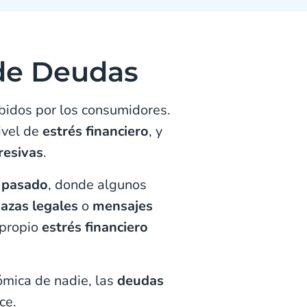
 de Deudas
ibidos por los consumidores.
ivel de
estrés financiero
, y
resivas
.
l pasado
, donde algunos
azas legales
o
mensajes
 propio
estrés financiero
ómica de nadie, las
deudas
ce.