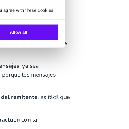
 los
u agree with these cookies.
Allow all
, simplemente,
lograr que
ensajes
, ya sea
o porque los mensajes
 del remitente
, es fácil que
ractúen con la