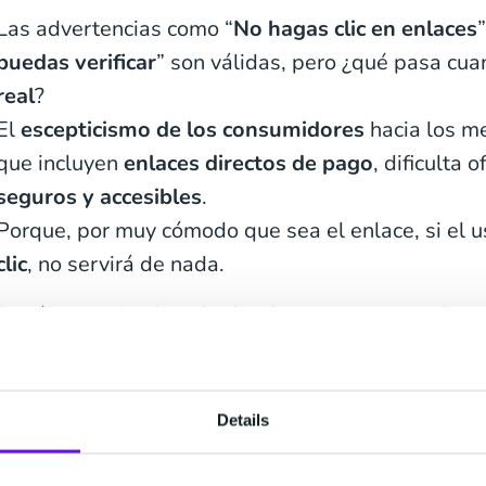
Las advertencias como “
No hagas clic en enlaces
”
puedas verificar
” son válidas, pero ¿qué pasa cu
real
?
El
escepticismo de los consumidores
hacia los m
que incluyen
enlaces directos de pago
, dificulta 
seguros y accesibles
.
Porque, por muy cómodo que sea el enlace, si el 
clic
, no servirá de nada.
Por último, el
cobro de deudas
es un
sector alta
razón,, dado que implica la
gestión de datos pers
Cumplir con las
normativas globales
que cambian
Details
los grandes
desafíos
que los cobradores enfrentan