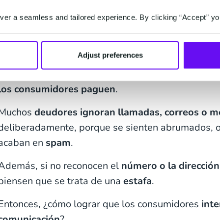
¿Cómo Conseguir que
er a seamless and tailored experience. By clicking “Accept” yo
Deudores Paguen?
Adjust preferences
Uno de los mayores retos del
cobro de deudas
es
los consumidores paguen
.
Muchos
deudores ignoran llamadas, correos o m
deliberadamente, porque se sienten abrumados, 
acaban en
spam
.
Además, si no reconocen el
número o la dirección
piensen que se trata de una
estafa
.
Entonces, ¿cómo lograr que los consumidores
inte
comunicación
?