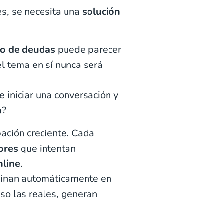
es, se necesita una
solución
ro de deudas
puede parecer
l tema en sí nunca será
 iniciar una conversación y
a
?
ación creciente. Cada
ores
que intentan
nline
.
inan automáticamente en
luso las reales, generan