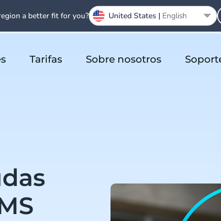
region a better fit for you?
United States |
English
es
Tarifas
Sobre nosotros
Soport
udas
SMS