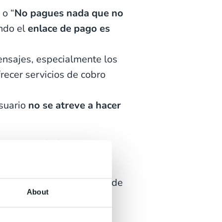
 o “
No pagues nada que no
ando el
enlace de pago es
ensajes, especialmente los
ofrecer servicios de cobro
usuario
no se atreve a hacer
mente regulado
, y con
onales y pagos
.
 constantemente es otro de
About
 a diario.