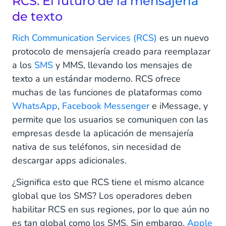
RCS: El futuro de la mensajería
de texto
3. Seguridad
Rich Communication Services (RCS)
es un nuevo
4. Automatización
protocolo de mensajería creado para reemplazar
5. Costes
a los
SMS
y MMS, llevando los mensajes de
texto a un estándar moderno. RCS ofrece
¿Deberías adoptar WhatsApp Business Platform o
muchas de las funciones de plataformas como
RCS Messaging?
WhatsApp
,
Facebook Messenger
e iMessage, y
permite que los usuarios se comuniquen con las
empresas desde la aplicación de mensajería
nativa de sus teléfonos, sin necesidad de
descargar apps adicionales.
¿Significa esto que RCS tiene el mismo alcance
global que los SMS? Los operadores deben
habilitar RCS en sus regiones, por lo que aún no
es tan global como los SMS. Sin embargo,
Apple