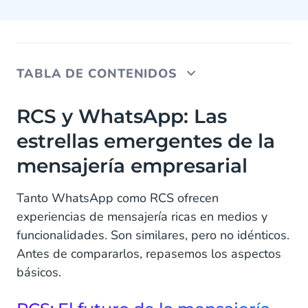
TABLA DE CONTENIDOS
RCS y WhatsApp: Las estrellas emergentes de la
RCS y WhatsApp: Las
mensajería empresarial
estrellas emergentes de la
RCS: El futuro de la mensajería de texto
mensajería empresarial
WhatsApp: El gigante de la mensajería
Tanto WhatsApp como RCS ofrecen
Reconocimiento del canal
experiencias de mensajería ricas en medios y
funcionalidades. Son similares, pero no idénticos.
RCS vs WhatsApp: Comparación de los canales
Antes de compararlos, repasemos los aspectos
básicos.
1. Características
2. Cobertura y Alcance