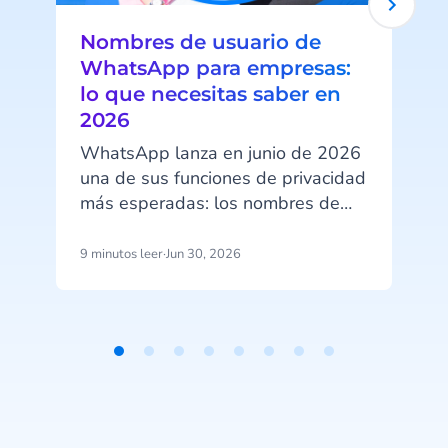
Nombres de usuario de
WhatsApp para empresas:
lo que necesitas saber en
2026
WhatsApp lanza en junio de 2026
una de sus funciones de privacidad
más esperadas: los nombres de
usuario. A partir de esa fecha, tus
clientes podrán ocultar su número
9 minutos leer
·
Jun 30, 2026
7
de teléfono al contactar con tu
empresa a través de WhatsApp
Business. Ese cambio tiene
implicaciones directas en cómo
Item
identificas clientes, gestionas
1
campañas y estructuras tus datos.
of