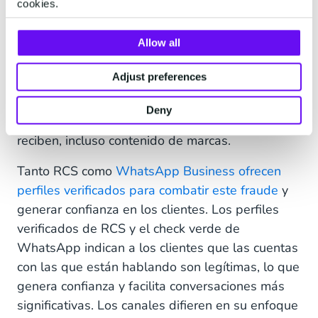
cookies.
detalles bancarios. Afortunadamente, el peligro
del cibercrimen es cada vez más conocido por los
consumidores. Todo el mundo ha escuchado al
Allow all
menos una vez que
nunca
deben hacer clic en
Adjust preferences
enlaces sospechosos o abrir mensajes de
remitentes desconocidos. Sin embargo, esto crea
Deny
desconfianza hacia todos los mensajes que
reciben, incluso contenido de marcas.
Tanto RCS como
WhatsApp Business ofrecen
perfiles verificados para combatir este fraude
y
generar confianza en los clientes. Los perfiles
verificados de RCS y el check verde de
WhatsApp indican a los clientes que las cuentas
con las que están hablando son legítimas, lo que
genera confianza y facilita conversaciones más
significativas. Los canales difieren en su enfoque