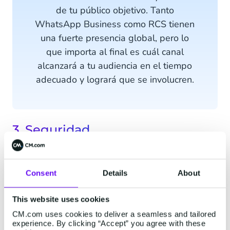
de tu público objetivo. Tanto
WhatsApp Business como RCS tienen
una fuerte presencia global, pero lo
que importa al final es cuál canal
alcanzará a tu audiencia en el tiempo
adecuado y logrará que se involucren.
3. Seguridad
En 2025, tres de cada cuatro organizaciones
informaron haber experimentado ataques de
Consent
Details
About
smishing
(phishing por SMS). Los estafadores se
hacen pasar por empresas confiables para
This website uses cookies
engañar a sus clientes leales y obtener sus
CM.com uses cookies to deliver a seamless and tailored
credenciales, información personal e incluso
experience. By clicking “Accept” you agree with these