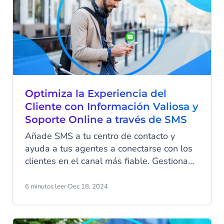
Optimiza la Experiencia del
Cliente con Información Valiosa y
Soporte Online a través de SMS
Añade SMS a tu centro de contacto y
ayuda a tus agentes a conectarse con los
clientes en el canal más fiable. Gestiona
más conversaciones al mismo tiempo sin
perder ese toque personal tan importante,
6 minutos leer
·
Dec 18, 2024
y obtén información clave con encuestas
de retroalimentación optimizadas para
mejorar los índices de satisfacción del