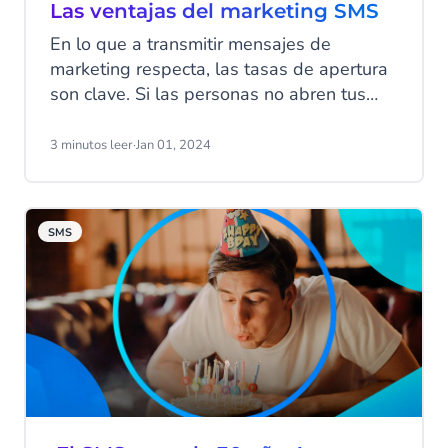
Las ventajas del marketing SMS
En lo que a transmitir mensajes de
marketing respecta, las tasas de apertura
son clave. Si las personas no abren tus
mensajes, tu comunicación no es efectiva.
¿Qué canal ofrece las mejores tasas de
3 minutos leer
·
Jan 01, 2024
apertura? ¿Facebook Messenger? ¿El
correo electrónico? ¿Los mensajes push en
aplicaciones? La respuesta te
SMS
sorprenderá…