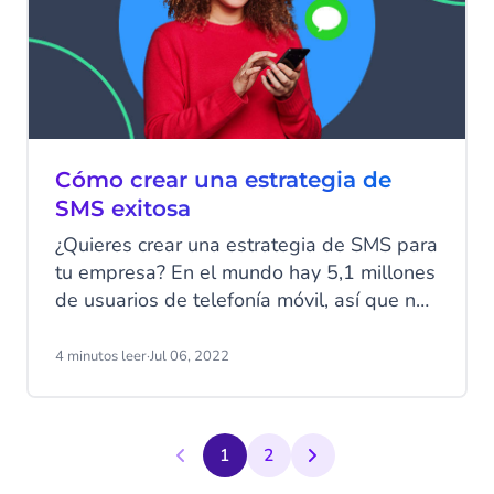
Cómo crear una estrategia de
SMS exitosa
¿Quieres crear una estrategia de SMS para
tu empresa? En el mundo hay 5,1 millones
de usuarios de telefonía móvil, así que no
es mala idea. Esta cifra representa a un
67 % de la población mundial, que está a
4 minutos leer
·
Jul 06, 2022
tu alcance mediante esta potente
herramienta de comunicación.
1
2