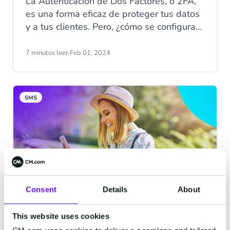
La Autenticación de Dos Factores, o 2FA,
es una forma eficaz de proteger tus datos
y a tus clientes. Pero, ¿cómo se configura
la Autenticación de Dos Factores? ¿Y qué
canales de mensajería se pueden usar
7 minutos leer
·
Feb 01, 2024
para la 2FA?
SMS
Consent
Details
About
¿Por qué el SMS sigue siendo tan
This website uses cookies
importante como siempre en