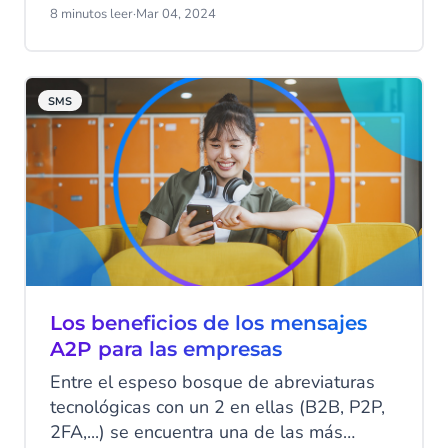
tráfico de SMS. A diferencia de las nuevas
8 minutos leer
·
Mar 04, 2024
apps con sus funciones avanzadas, el SMS
es bastante básico en sus características:
mensajes de texto simples, sin florituras y
SMS
con un límite de 160 caracteres. A pesar
de ello, el SMS sigue siendo uno de los
canales de comunicación más impactantes
hoy en día. Lee todo sobre las estadísticas
del SMS y su valor continuo para la
comunicación empresarial moderna.
Los beneficios de los mensajes
A2P para las empresas
Entre el espeso bosque de abreviaturas
tecnológicas con un 2 en ellas (B2B, P2P,
2FA,...) se encuentra una de las más