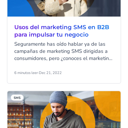
Usos del marketing SMS en B2B
para impulsar tu negocio
Seguramente has oído hablar ya de las
campañas de marketing SMS dirigidas a
consumidores, pero ¿conoces el marketing
SMS para B2B? Los mensajes de texto
B2B permiten comunicarse de forma eficaz
6 minutos leer
·
Dec 21, 2022
con los clientes, ayudan a entablar
relaciones con los responsables de tomas
de decisiones y ofrecen información para
SMS
fundamentar las decisiones de compra.