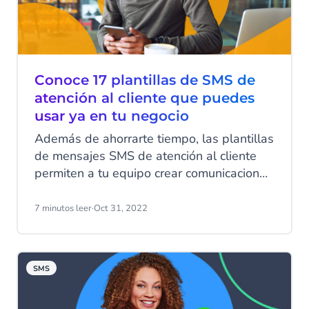
Conoce 17 plantillas de SMS de
atención al cliente que puedes
usar ya en tu negocio
Además de ahorrarte tiempo, las plantillas
de mensajes SMS de atención al cliente
permiten a tu equipo crear comunicaciones
personalizadas afines a la marca con tan
solo unos clics. En este artículo te dejamos
7 minutos leer
·
Oct 31, 2022
algunos ejemplos de plantillas de
mensajes de texto comerciales que
puedes usar para proporcionarles a tus
SMS
clientes la información que necesitan de
manera rápida.