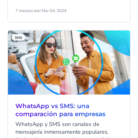
simples: A2P messaging, o "Aplicación-a-
Persona". Es posible que no estés
7 minutos leer
·
Mar 04, 2024
familiarizado con el acrónimo, pero
probablemente haya tocado tu vida varias
veces en la última semana sola. Veamos
SMS
por qué A2P sigue siendo relevante como
tecnología de mensajería hoy en día.
WhatsApp vs SMS: una
comparación para empresas
WhatsApp y SMS son canales de
mensajería inmensamente populares.