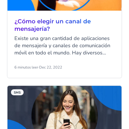
¿Cómo elegir un canal de
mensajería?
Existe una gran cantidad de aplicaciones
de mensajería y canales de comunicación
móvil en todo el mundo. Hay diversos
tipos de aplicaciones y cada vez más
aplicaciones nativa, pero los mensajes de
6 minutos leer
·
Dec 22, 2022
texto SMS estándar aún se utilizan en
gran medida. ¿En qué canal deberías
invertir tus recursos?
SMS