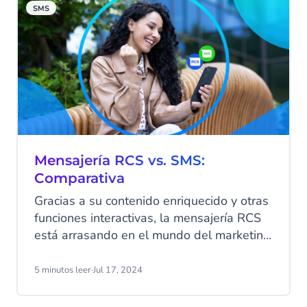
SMS
cliente.
Mensajería RCS vs. SMS:
Comparativa
Gracias a su contenido enriquecido y otras
funciones interactivas, la mensajería RCS
está arrasando en el mundo del marketing
por SMS. Pero, ¿cuál es la diferencia entre
RCS y SMS? Hoy compararemos RCS y
5 minutos leer
·
Jul 17, 2024
SMS para que los utilices en tus
campañas de marketing móvil.