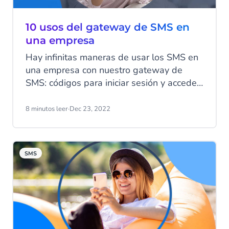
10 usos del gateway de SMS en
una empresa
Hay infinitas maneras de usar los SMS en
una empresa con nuestro gateway de
SMS: códigos para iniciar sesión y acceder
a la nube, mensajes de recordatorios de
reuniones, mensajes de cumpleaños, votos
8 minutos leer
·
Dec 23, 2022
en reuniones por Microsoft Teams, etc. En
este artículo, te mostramos 10 ejemplos
de usos frecuentes de SMS en las
SMS
empresas. ¡Sigue leyendo!