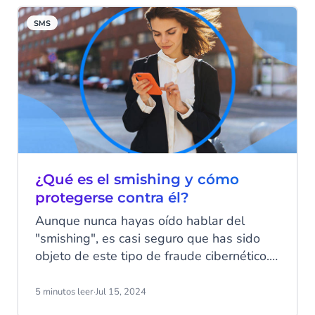
SMS
¿Qué es el smishing y cómo
protegerse contra él?
Aunque nunca hayas oído hablar del
"smishing", es casi seguro que has sido
objeto de este tipo de fraude cibernético.
El smishing utiliza los mensajes SMS como
arma para estafar a los destinatarios y
5 minutos leer
·
Jul 15, 2024
hacerles revelar información personal