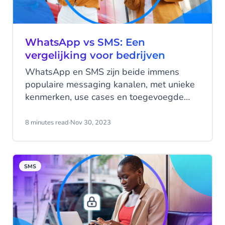
communicatie.
WhatsApp vs SMS: Een
vergelijking voor bedrijven
WhatsApp en SMS zijn beide immens
populaire messaging kanalen, met unieke
kenmerken, use cases en toegevoegde
bedrijfswaarde. Maar wat zijn nu precies
de verschillen tussen deze twee? Wat zijn
8 minutes read
·
Nov 30, 2023
de overeenkomsten? En nog belangrijker,
welke voegt de meeste waarde toe aan
jouw bedrijf? In deze blog duiken we in de
SMS
wereld van WhatsApp vs. SMS.