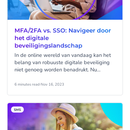
MFA/2FA vs. SSO: Navigeer door
het digitale
beveiligingslandschap
In de online wereld van vandaag kan het
belang van robuuste digitale beveiliging
niet genoeg worden benadrukt. Nu
bedrijven en particulieren worstelen met
toenemende cyberbedreigingen, wordt de
6 minutes read
·
Nov 16, 2023
keuze van beveiligingsmaatregelen
cruciaal.
SMS