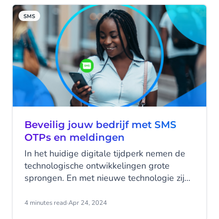
SMS
Beveilig jouw bedrijf met SMS
OTPs en meldingen
In het huidige digitale tijdperk nemen de
technologische ontwikkelingen grote
sprongen. En met nieuwe technologie zijn
er ook nieuwe manieren om contact te
zoeken met klanten. Waar groei is, zijn
4 minutes read
·
Apr 24, 2024
helaas ook criminelen die proberen een