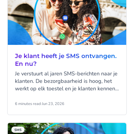
Je klant heeft je SMS ontvangen.
En nu?
Je verstuurt al jaren SMS-berichten naar je
klanten. De bezorgbaarheid is hoog, het
werkt op elk toestel en je klanten kennen
het kanaal. SMS doet wat het moet doen.
Maar hier zit precies het probleem: SMS
6 minutes read
·
Jun 23, 2026
doet, het praat niet terug.
SMS