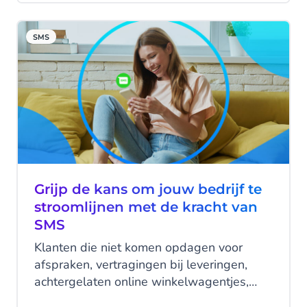
deel van de winst te stelen. Het
beschermen van bedrijfsgegevens,
SMS
klantinformatie en online accounts is een
prioriteit voor elk modern bedrijf. Met SMS
kun je jouw bedrijf en jouw klanten
beschermen tegen online fraude en
cybercriminaliteit.
Grijp de kans om jouw bedrijf te
stroomlijnen met de kracht van
SMS
Klanten die niet komen opdagen voor
afspraken, vertragingen bij leveringen,
achtergelaten online winkelwagentjes,
late betalingen - al het bovenstaande kan