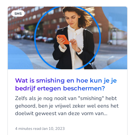
SMS
Wat is smishing en hoe kun je je
bedrijf ertegen beschermen?
Zelfs als je nog nooit van "smishing" hebt
gehoord, ben je vrijwel zeker wel eens het
doelwit geweest van deze vorm van
cyberfraude. Smishing maakt gebruik van
sms-berichten om ontvangers op te lichten
4 minutes read
·
Jan 10, 2023