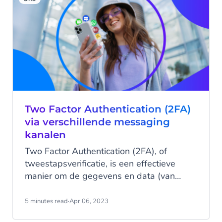
genieten, zonder extra gedoe.
Two Factor Authentication (2FA)
via verschillende messaging
kanalen
Two Factor Authentication (2FA), of
tweestapsverificatie, is een effectieve
manier om de gegevens en data (van
klanten) te beschermen. Maar hoe stel je
2FA in? En welke messaging kanalen
5 minutes read
·
Apr 06, 2023
kunnen worden gebruikt?