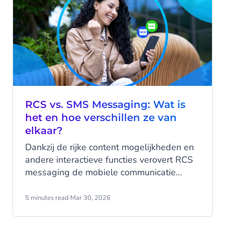
RCS vs. SMS Messaging: Wat is
het en hoe verschillen ze van
elkaar?
Dankzij de rijke content mogelijkheden en
andere interactieve functies verovert RCS
messaging de mobiele communicatie
wereld. Maar wat is het verschil tussen
RCS en SMS? Laten we RCS en SMS eens
5 minutes read
·
Mar 30, 2026
vergelijken voor gebruik in jouw mobiele
campagnes.