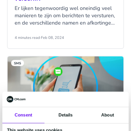
Er lijken tegenwoordig wel oneindig veel
manieren te zijn om berichten te versturen,
en de verschillende namen en afkortingen
van al die kanalen kunnen beginnen te
duizelen. In dit blog gaan we het hebben
4 minutes read
·
Feb 08, 2024
over SMS en MMS, en de verschillen
tussen die twee.
SMS
Consent
Details
About
SMS in e-commerce - Creëer een
This website uses cookies