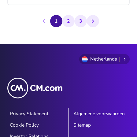
zodat ze gevoelige persoonlijke informatie
vrijgeven of onbewust een mobiele
telefoon met malware infecteren.
1
2
3
Netherlands
Privacy Statement
Algemene voorwaarden
Cookie Policy
Sitemap
Investor Relations