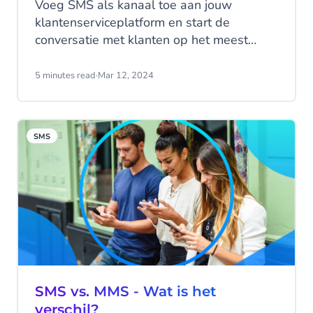
Voeg SMS als kanaal toe aan jouw
klantenserviceplatform en start de
conversatie met klanten op het meest
betrouwbare communicatiekanaal. Voer
persoonlijke gesprekken zonder die
5 minutes read
·
Mar 12, 2024
belangrijke persoonlijke touch te verliezen
en verzamel waardevolle inzichten met
gestroomlijnde SMS-feedbackverzoeken
SMS
om de klanttevredenheid te verhogen.
SMS vs. MMS - Wat is het
verschil?