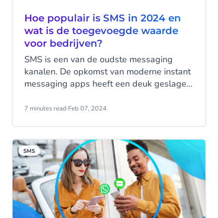
Hoe populair is SMS in 2024 en
wat is de toegevoegde waarde
voor bedrijven?
SMS is een van de oudste messaging
kanalen. De opkomst van moderne instant
messaging apps heeft een deuk geslagen
in het sms-verkeer, maar betekent dat dan
dat SMS verleden tijd is? In tegenstelling
7 minutes read
·
Feb 07, 2024
tot de nieuwere apps met hun uitgebreide
functies, is SMS vrij basaal in zijn functies -
gewone tekstberichten, geen poeha, en
SMS
een karakterlimiet van 160 tekens.
Ondanks dat is SMS nog steeds een van
de meest impactvolle
communicatiekanalen. Lees alles over
SMS statistieken en de blijvende waarde
ervan voor moderne zakelijke