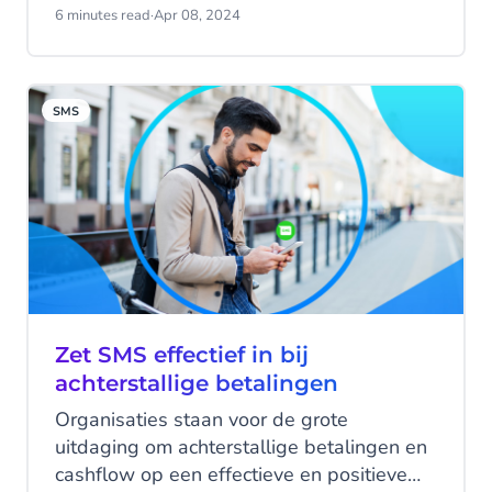
voor veel bedrijven een behoorlijke
6 minutes read
·
Apr 08, 2024
kopzorg zijn. Maar geen nood! SMS heeft
de oplossing.
SMS
Zet SMS effectief in bij
achterstallige betalingen
Organisaties staan voor de grote
uitdaging om achterstallige betalingen en
cashflow op een effectieve en positieve