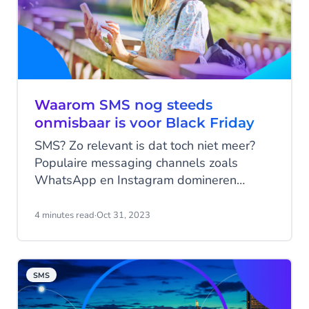
Waarom SMS nog steeds
onmisbaar is voor Black Friday
SMS? Zo relevant is dat toch niet meer?
Populaire messaging channels zoals
WhatsApp en Instagram domineren
immers nu de markt. Maar niks in minder
waar als het om Black Friday draait!
4 minutes read
·
Oct 31, 2023
Terwijl consumenten worden overspoeld
met e-mails, push-meldingen en
advertenties op sociale media, prikt het
SMS
bescheiden SMS-berichtje, met een open
rate van 98%, vaak door het lawaai heen