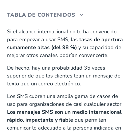
TABLA DE CONTENIDOS
Una buena estrategia de SMS
Si el alcance internacional no te ha convencido
para empezar a usar SMS, las
tasas de apertura
Consejos para crear una estrategia de SMS
sumamente altas (del 98 %)
y su capacidad de
mejorar otros canales podrían convencerte.
SMS y más allá
De hecho, hay una probabilidad 35 veces
superior de que los clientes lean un mensaje de
texto que un correo electrónico.
Los SMS cubren una amplia gama de casos de
uso para organizaciones de casi cualquier sector.
Los mensajes SMS son un medio internacional
rápido, impactante y fiable
que permiten
comunicar lo adecuado a la persona indicada en