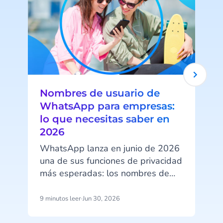
Nombres de usuario de
WhatsApp para empresas:
lo que necesitas saber en
2026
l
WhatsApp lanza en junio de 2026
una de sus funciones de privacidad
más esperadas: los nombres de
p
usuario. A partir de esa fecha, tus
clientes podrán ocultar su número
9 minutos leer
·
Jun 30, 2026
8
de teléfono al contactar con tu