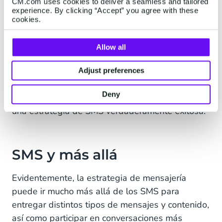
CM.com uses cookies to deliver a seamless and tailored
historial de los posibles socios, en los procesos
experience. By clicking “Accept” you agree with these
cookies.
de configuración e incorporación, en los modelos
de negocio y los precios,
en la red global y las
Allow all
conexiones de los operadores.
Todos estos aspectos son importantes para
Adjust preferences
garantizar que los mensajes se entregan, se
Deny
abren y generan una acción a fin de contar con
una estrategia de SMS verdaderamente exitosa.
SMS y más allá
Evidentemente, la estrategia de mensajería
puede ir mucho más allá de los SMS para
entregar distintos tipos de mensajes y contenido,
así como participar en conversaciones más