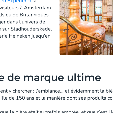
en Experience
a
visiteurs à Amsterdam.
nds ou de Britanniques
er dans l’univers de
ué sur Stadhouderskade,
serie Heineken jusqu’en
ce de marque ultime
vient y chercher : l’ambiance… et évidemment la biè
ille de 150 ans et la manière dont ses produits
que la bière était autrefois ambrée, et que c’est 