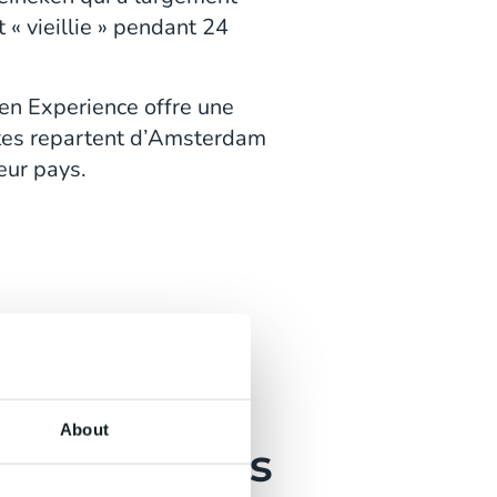
 « vieillie » pendant 24
eken Experience offre une
istes repartent d’Amsterdam
eur pays.
About
aux horaires