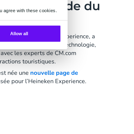
estion fluide du
u agree with these cookies.
iteurs
Allow all
ble IT de la Heineken Experience, a
rnières années dans la technologie,
e avec les experts de CM.com
ractions touristiques.
est née une
nouvelle page de
nsée pour l’Heineken Experience.