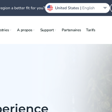
region a better fit for you?
United States |
English
stries
A propos
Support
Partenaires
Tarifs
erience