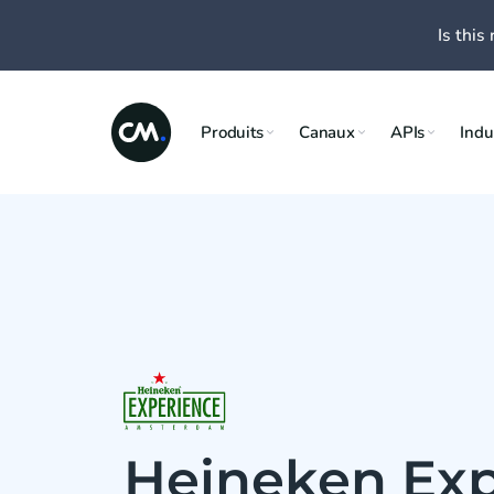
Is this 
Produits
Canaux
APIs
Indu
Heineken Exp