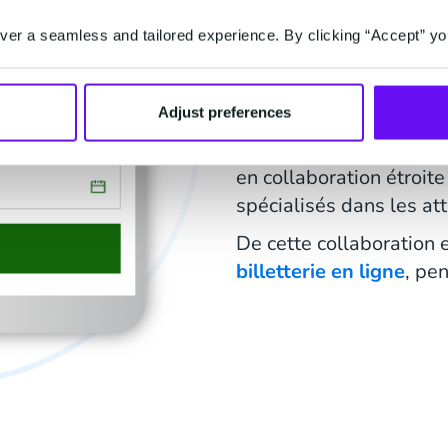
pour une g
er a seamless and tailored experience. By clicking “Accept” yo
flux de vis
Adjust preferences
Martijn Otten, responsa
beaucoup investi ces de
en collaboration étroit
spécialisés dans les att
De cette collaboration 
billetterie en ligne
, pe