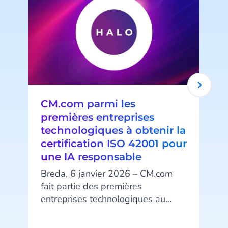
CM.com parmi les
premières entreprises
technologiques à obtenir la
certification ISO 42001 pour
une IA responsable
l
Breda, 6 janvier 2026 – CM.com
fait partie des premières
entreprises technologiques au
monde à obtenir la certification ISO
42001, la norme internationale