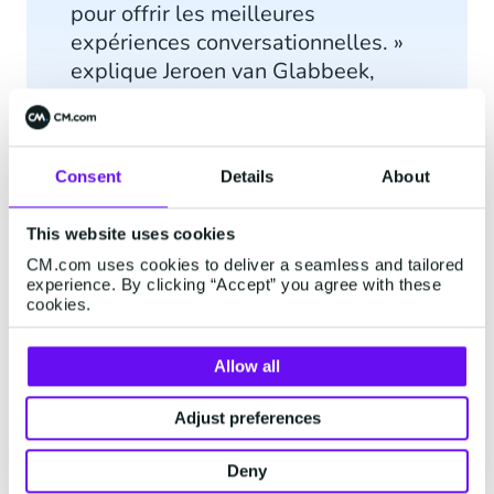
pour offrir les meilleures
expériences conversationnelles. »
explique Jeroen van Glabbeek,
PDG de CM.com.
Consent
Details
About
This website uses cookies
CM.com uses cookies to deliver a seamless and tailored
experience. By clicking “Accept” you agree with these
cookies.
Allow all
« Chaque jour, nous travaillons
avec passion pour positionner
Adjust preferences
Shopware comme LA solution
flexible pour les nouveaux e-
Deny