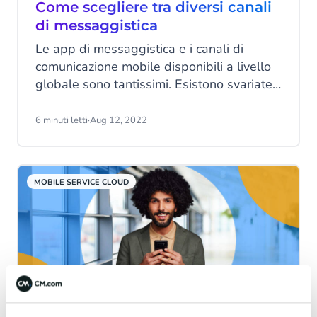
Come scegliere tra diversi canali
di messaggistica
Le app di messaggistica e i canali di
comunicazione mobile disponibili a livello
globale sono tantissimi. Esistono svariate
app, il numero di applicazioni native sta
crescendo e gli SMS standard vengono
6 minuti letti
·
Aug 12, 2022
ancora usati ampiamente. Come puoi fare,
quindi, per scegliere il canale in cui
investire le tue risorse?
MOBILE SERVICE CLOUD