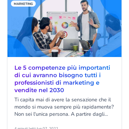
MARKETING
Le 5 competenze più importanti
di cui avranno bisogno tutti i
professionisti di marketing e
vendite nel 2030
Ti capita mai di avere la sensazione che il
mondo si muova sempre più rapidamente?
Non sei l'unica persona. A partire dagli
anni '80, le tecnologie informatiche hanno
accelerato il nostro modo di vivere e di
4 minuti letti
·
Jun 07, 2022