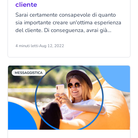
cliente
Sarai certamente consapevole di quanto
sia importante creare un'ottima esperienza
del cliente. Di conseguenza, avrai già
investito in soluzioni che possano
migliorarne il percorso. Ma queste
4 minuti letti
·
Aug 12, 2022
soluzioni riescono ad avere l'effetto
previsto? Sei in grado di soddisfare i
clienti?
MESSAGGISTICA