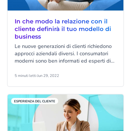
In che modo la relazione con il
cliente definirà il tuo modello di
business
Le nuove generazioni di clienti richiedono
approcci aziendali diversi. I consumatori
moderni sono ben informati ed esperti di
tecnologia, con standard elevati per
qualsiasi azienda. Un modello di business
5 minuti letti
·
Jun 29, 2022
incentrato sul cliente può aiutarti a restare
al passo con questi standard. Innanzitutto
parliamo di queste nuove generazioni,
ESPERIENZA DEL CLIENTE
prima di approfondire come adottare un
approccio di questo tipo.