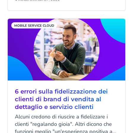
lavorare. Come se ciò non bastasse, è
arrivata la pandemia di COVID-19, che ci
ha fatto viaggiare alla velocità della luce.
MOBILE SERVICE CLOUD
6 errori sulla fidelizzazione dei
clienti di brand di vendita al
dettaglio e servizio clienti
Alcuni credono di riuscire a fidelizzare i
clienti "regalando gioia". Altri dicono che
funzioni meglio "un'esperienza positiva a