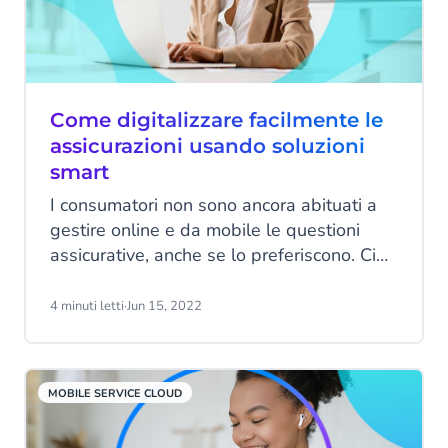
Come digitalizzare facilmente le
assicurazioni usando soluzioni
smart
I consumatori non sono ancora abituati a
gestire online e da mobile le questioni
assicurative, anche se lo preferiscono. Ciò
presuppone che gli assicuratori siano
accessibili ovunque e in qualsiasi
4 minuti letti
·
Jun 15, 2022
momento. Tuttavia, il settore non sta
ancora rispondendo sufficientemente a
questa esigenza. Una ricerca di KPMG
MOBILE SERVICE CLOUD
condotta su 70 dirigenti di compagnie
assicurative internazionali dimostra che gli