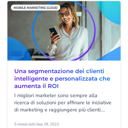
Continua a leggere per scoprire di più.
MOBILE MARKETING CLOUD
Una segmentazione dei clienti
intelligente e personalizzata che
aumenta il ROI
I migliori marketer sono sempre alla
ricerca di soluzioni per affinare le iniziative
di marketing e raggiungere più clienti.
Scopri in che modo una strategia di
segmentazione efficace può aumentare
5 minuti letti
·
Sep 28, 2022