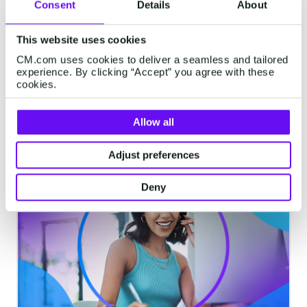
Consent
Details
About
Una guida utile su UX e
comunicazione omnicanale
This website uses cookies
CM.com uses cookies to deliver a seamless and tailored
Se lavori nel settore delle vendite, che si
experience. By clicking “Accept” you agree with these
tratti di prodotti fisici o servizi,
cookies.
probabilmente avrai sentito parlare di
esperienze utente (UX) omnicanale tramite
Allow all
un mobile service cloud. In caso contrario,
6 minuti letti
·
Jul 07, 2022
ti suggeriamo di continuare a leggere.
Adjust preferences
Deny
MOBILE SERVICE CLOUD