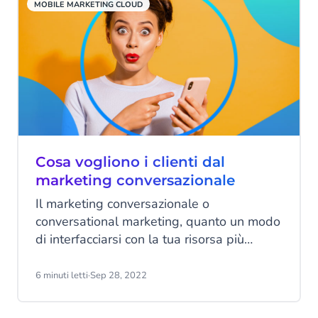
MOBILE MARKETING CLOUD
Cosa vogliono i clienti dal
marketing conversazionale
Il marketing conversazionale o
conversational marketing, quanto un modo
di interfacciarsi con la tua risorsa più
importante: i clienti. Ti consente di
eliminare gli ostacoli tra il cliente e
6 minuti letti
·
Sep 28, 2022
l’azienda e di sostituirli con le potenzialità
della comunicazione in tempo reale.