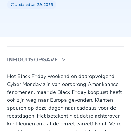
Updated Jan 29, 2026
INHOUDSOPGAVE
1. Bied diverse betaalmethoden aan die aansluiten
Het Black Friday weekend en daaropvolgend
bij je doelgroep
Cyber Monday zijn van oorsprong Amerikaanse
fenomenen, maar de Black Friday kooplust heeft
2. Ken je klant en beloon hun loyaliteit
ook zijn weg naar Europa gevonden. Klanten
3. Zet Conversational Commerce in voor
speuren op deze dagen naar cadeaus voor de
persoonlijke verkoop
feestdagen. Het betekent niet dat je achterover
kunt leunen omdat de omzet vanzelf komt. Verre