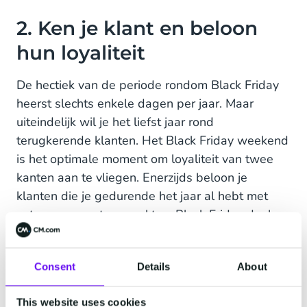
2. Ken je klant en beloon
hun loyaliteit
De hectiek van de periode rondom Black Friday
heerst slechts enkele dagen per jaar. Maar
uiteindelijk wil je het liefst jaar rond
terugkerende klanten. Het Black Friday weekend
is het optimale moment om loyaliteit van twee
kanten aan te vliegen. Enerzijds beloon je
klanten die je gedurende het jaar al hebt met
extra – op maat gemaakte – Black Friday deals.
Zo voelen klanten zich gezien en zijn ze sneller
geneigd om vanuit de bestaande relatie ook op
Consent
Details
About
Black Friday voor jou te kiezen. Anderzijds kun je
Black Friday inzetten om zo’n relatie te starten
This website uses cookies
met nieuwe klanten. Zorg dat ze een profiel