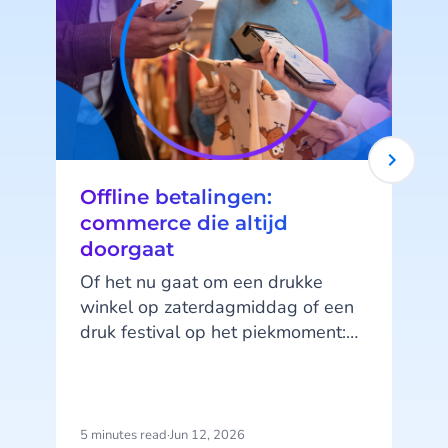
Offline betalingen:
commerce die altijd
doorgaat
Of het nu gaat om een drukke
winkel op zaterdagmiddag of een
druk festival op het piekmoment:
zodra het netwerk wegvalt,
verandert alles. Wachtrijen
groeien. Betalingen mislukken.
Verkopen stoppen. Wat nu?
B
5 minutes read
·
Jun 12, 2026
5