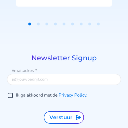
Item
1
of
be
9
Newsletter Signup
Emailadres
*
b
Ik ga akkoord met de
Privacy Policy
.
Verstuur