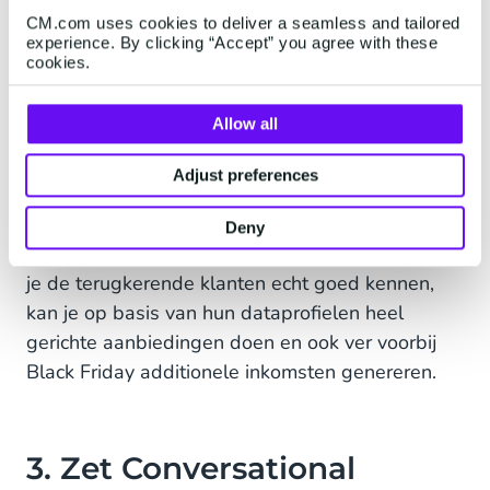
CM.com uses cookies to deliver a seamless and tailored
aanmaken en beloon een nieuw account met een
experience. By clicking “Accept” you agree with these
kortingscode, bijvoorbeeld als zij zich voor een
cookies.
nieuwbrief aanmelden.
Allow all
Het
Customer Data Platform (CDP)
van CM.com
heeft alles in zich om de band met je klanten
Adjust preferences
optimaal op te bouwen. Dit CDP bundelt alle
data en bouwt in real time 360-graden
Deny
klantprofielen op. Door de inzet van het CDP leer
je de terugkerende klanten echt goed kennen,
kan je op basis van hun dataprofielen heel
gerichte aanbiedingen doen en ook ver voorbij
Black Friday additionele inkomsten genereren.
3. Zet Conversational