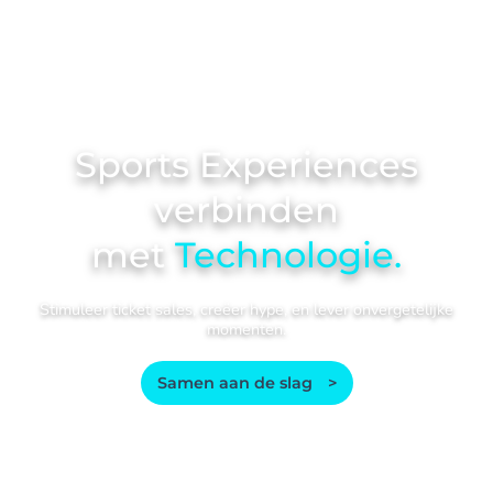
Sports Experiences
verbinden
met
Technologie.
Stimuleer ticket sales, creëer hype, en lever onvergetelijke
momenten.
Samen aan de slag