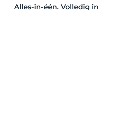
Alles-in-één. Volledig in
controle.
Betere data
Stroomlijn jouw dataverzameling om
besluitvorming en analyse te
vergemakkelijken
Workflows
Maximaliseer de kaartverkoop en
betrokkenheid met geautomatiseerde
bezoekerservaringen