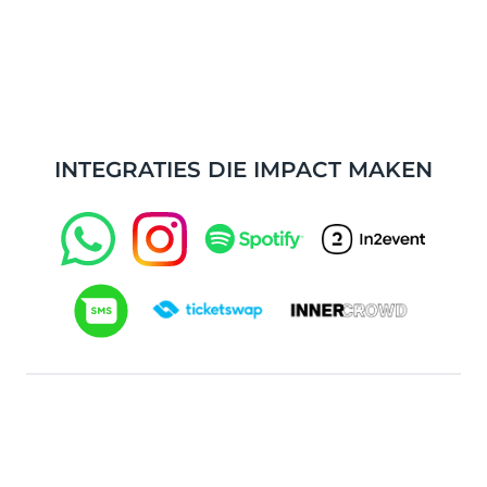
inzichten te geven.
gebruiken.
Event App
Meer over het CDP
Voer slimme campagnes die de
Vertrouw jouw evenement toe aan een
kaartverkoop stimuleren, de
eigen event app die gegevens
betrokkenheid vergroten en bezoekers
verzamelt, sponsorinkomsten verhoogt
omzetten in een loyale community –
en de loyaliteit van fans een boost
het hele jaar door.
INTEGRATIES DIE IMPACT MAKEN
geeft.
Meer over Event Marketing
Laat fans hun feed aanpassen,
exclusieve content ontgrendelen en
gepersonaliseerde updates en
meldingen ontvangen voor een
onvergetelijke ervaring.
Meer over de Event App