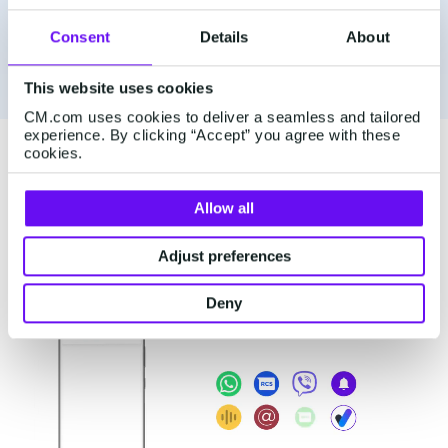
Stel traffic regels en monitoring in om
Consent
Details
About
fraude op te sporen en te voorkomen
This website uses cookies
CM.com uses cookies to deliver a seamless and tailored
experience. By clicking “Accept” you agree with these
cookies.
Kies de beste verificatie
Allow all
kanalen voor jouw
doelgroep
Adjust preferences
Deny