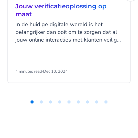
Jouw verificatieoplossing op
maat
In de huidige digitale wereld is het
belangrijker dan ooit om te zorgen dat al
jouw online interacties met klanten veilig
en gebruiksvriendelijk zijn. Elk bedrijf heeft
unieke behoeften als het gaat om het
beschermen van hun digitale ruimte - en
verschillende behoeften vereisen
4 minutes read
·
Dec 10, 2024
verschillende oplossingen. Daarom
introduceert CM.com “Bouw je eigen
verificatie” - flexibele en aanpasbare
verificatie die kan worden aangepast aan
de specifieke wensen van jouw bedrijf.
Item
1
of
9