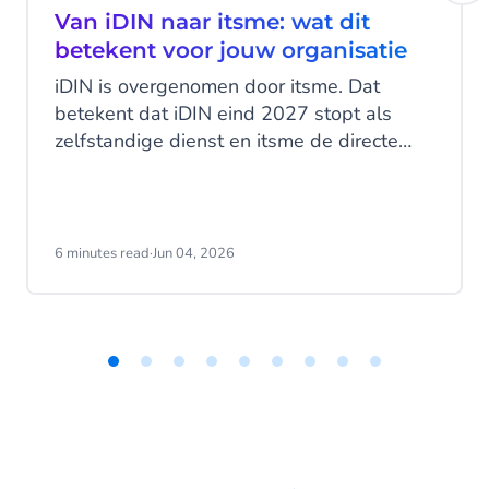
Van iDIN naar itsme: wat dit
betekent voor jouw organisatie
iDIN is overgenomen door itsme. Dat
betekent dat iDIN eind 2027 stopt als
zelfstandige dienst en itsme de directe
opvolger wordt. Maar wat betekent dat nu
concreet voor jou als organisatie en wat
zijn je opties? In dit blog nemen we je stap
voor stap mee door de transitie, de acties
6 minutes read
·
Jun 04, 2026
die je nú moet ondernemen, en hoe
CM.com je daarin begeleidt.
Item
1
of
9