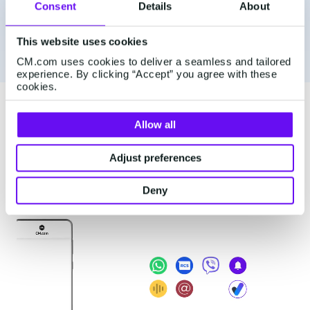
Consent
Details
About
Stel traffic regels en monitoring in om
fraude op te sporen en te voorkomen
This website uses cookies
CM.com uses cookies to deliver a seamless and tailored
experience. By clicking “Accept” you agree with these
cookies.
Kies de beste verificatie
Allow all
kanalen voor jouw
Adjust preferences
doelgroep
Deny