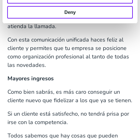
Al integrar las herramientas adecuadas para tu
negocio, tu equipo puede actuar ante la misma
Deny
información en tiempo real, sin importar quién
atienda la llamada.
Con esta comunicación unificada haces feliz al
cliente y permites que tu empresa se posicione
como organización profesional al tanto de todas
las novedades.
Mayores ingresos
Como bien sabrás, es más caro conseguir un
cliente nuevo que fidelizar a los que ya se tienen.
Si un cliente está satisfecho, no tendrá prisa por
irse con la competencia.
Todos sabemos que hay cosas que pueden