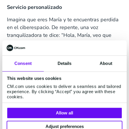
Servicio personalizado
Imagina que eres María y te encuentras perdida
en el ciberespacio. De repente, una voz
tranquilizadora te dice: “Hola, María, veo que
tienes problemas con tu compra. ¿Cómo puedo
ayudarte?”. ¿No es eso muchísimas veces mejor
que tener que esperar a un agente de un call
Consent
Details
About
center que no sabe quién eres ni cuál es tu
problema?
This website uses cookies
La comunicación omnicanal le permite a tu
CM.com uses cookies to deliver a seamless and tailored
experience. By clicking “Accept” you agree with these
equipo acceder a toda la información que
cookies.
necesitas para ayudar a cada cliente valioso, sin
importar en qué parte de su recorrido se
Allow all
encuentre.
Adjust preferences