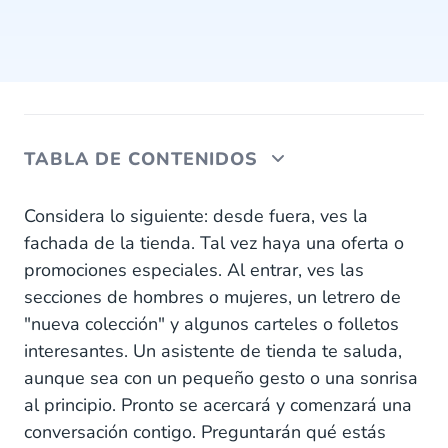
TABLA DE CONTENIDOS
Canales desde el punto de vista del cliente
Considera lo siguiente: desde fuera, ves la
fachada de la tienda. Tal vez haya una oferta o
1. Respuestas rápidas, sin importar el canal
promociones especiales. Al entrar, ves las
secciones de hombres o mujeres, un letrero de
2. Una respuesta amable, sin importar el canal
"nueva colección" y algunos carteles o folletos
3. Una respuesta efectiva, sin importar el canal
interesantes. Un asistente de tienda te saluda,
aunque sea con un pequeño gesto o una sonrisa
Canales desde tu punto de vista
al principio. Pronto se acercará y comenzará una
1. Email
conversación contigo. Preguntarán qué estás