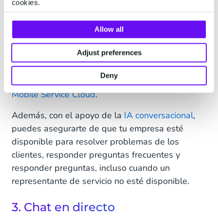
puedes dirigir las llamadas al mejor agente y
cookies.
pasar la llamada y los detalles del cliente al
representante para asegurar una transición
Allow all
fluida y ahorrarle a tu cliente la molestia de tener
Adjust preferences
que repetir su problema. Además, hemos
integrado la telefonía como un canal en nuestra
Deny
herramienta de software de servicio al cliente,
Mobile Service Cloud
.
Además, con el apoyo de la
IA conversacional
,
puedes asegurarte de que tu empresa esté
disponible para resolver problemas de los
clientes, responder preguntas frecuentes y
responder preguntas, incluso cuando un
representante de servicio no esté disponible.
3. Chat en directo