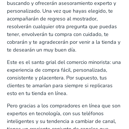
buscando y ofrecerán asesoramiento experto y
2. Teléfono
personalizado. Una vez que hayas elegido, te
3. Chat en directo
acompañarán de regreso al mostrador,
resolverán cualquier otra pregunta que puedas
4. Redes sociales
tener, envolverán tu compra con cuidado, te
cobrarán y te agradecerán por venir a la tienda y
5. Canales de mensajería
te desearán un muy buen día.
Dos pasos para optimizar tu estrategia de canal
Este es el santo grial del comercio minorista: una
Paso 1: Cuatro preguntas para evaluar la
experiencia de compra fácil, personalizada,
rentabilidad del canal
consistente y placentera. Por supuesto, tus
clientes te amarían para siempre si replicaras
Paso 2: Las tres partes de una gran estrategia
esto en tu tienda en línea.
de canal
Pero gracias a los compradores en línea que son
expertos en tecnología, con sus teléfonos
inteligentes y su tendencia a cambiar de canal,