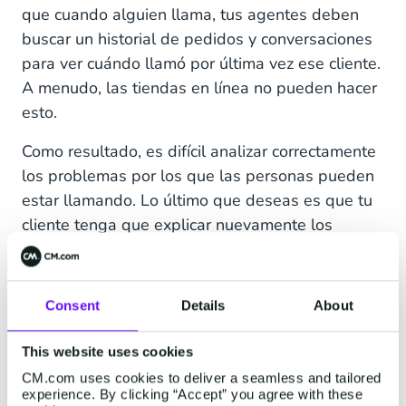
que cuando alguien llama, tus agentes deben
buscar un historial de pedidos y conversaciones
para ver cuándo llamó por última vez ese cliente.
A menudo, las tiendas en línea no pueden hacer
esto.
Como resultado, es difícil analizar correctamente
los problemas por los que las personas pueden
estar llamando. Lo último que deseas es que tu
cliente tenga que explicar nuevamente los
problemas anteriores a otro representante de
servicio.
Consent
Details
About
En CM.com, ofrecemos
varias soluciones de voz
.
Puedes proporcionar una experiencia interactiva
This website uses cookies
y
respuestas instantáneas con IVR
CM.com uses cookies to deliver a seamless and tailored
conversacional y tecnología de chatbot de voz
. O
experience. By clicking “Accept” you agree with these