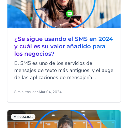
¿Se sigue usando el SMS en 2024
y cuál es su valor añadido para
los negocios?
El SMS es uno de los servicios de
mensajes de texto más antiguos, y el auge
de las aplicaciones de mensajería
instantánea definitivamente ha afectado al
tráfico de SMS. A diferencia de las nuevas
8 minutos leer
·
Mar 04, 2024
apps con sus funciones avanzadas, el SMS
es bastante básico en sus características:
mensajes de texto simples, sin florituras y
MESSAGING
con un límite de 160 caracteres. A pesar
de ello, el SMS sigue siendo uno de los