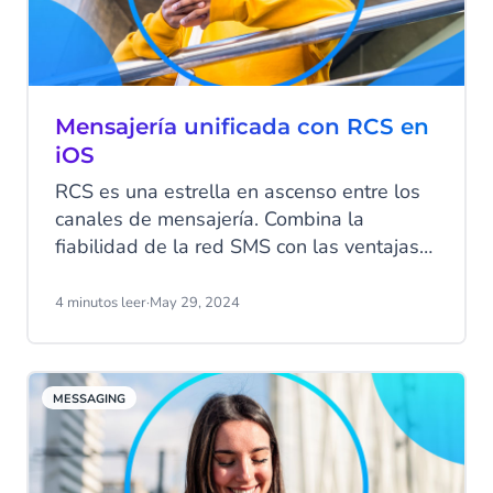
Mensajería unificada con RCS en
iOS
RCS es una estrella en ascenso entre los
canales de mensajería. Combina la
fiabilidad de la red SMS con las ventajas
añadidas de los medios enriquecidos y
otras funciones de mensajería modernas.
4 minutos leer
·
May 29, 2024
Desde 2024 ya es compatible con iOS y
se erige como figura para mejorar la
comunicación en Android. Descubre sus
MESSAGING
beneficios.