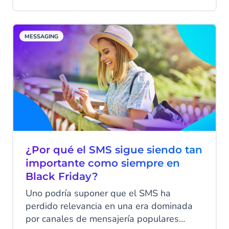
especifica que, antes de enviar mensajes a
tus clientes a través de WhatsApp
Business, las empresas deben obtener
MESSAGING
primero su consentimiento para hacerlo.
¿Por qué el SMS sigue siendo tan
importante como siempre en
Black Friday?
Uno podría suponer que el SMS ha
perdido relevancia en una era dominada
por canales de mensajería populares