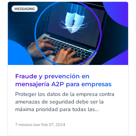
MESSAGING
Fraude y prevención en
mensajería A2P para empresas
Proteger los datos de la empresa contra
amenazas de seguridad debe ser la
máxima prioridad para todas las
empresas modernas. Especialmente ahora
que el fraude en la mensajería A2P (de
7 minutos leer
·
Feb 07, 2024
aplicación a persona) está en aumento.