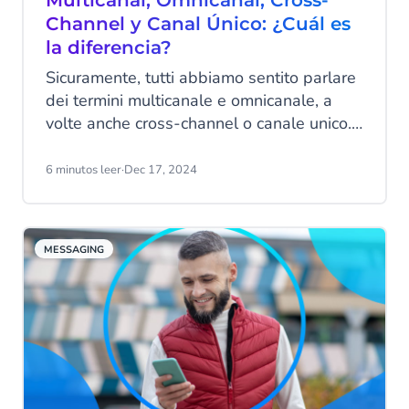
Multicanal, Omnicanal, Cross-
Channel y Canal Único: ¿Cuál es
la diferencia?
Sicuramente, tutti abbiamo sentito parlare
dei termini multicanale e omnicanale, a
volte anche cross-channel o canale unico.
Questi termini vengono spesso usati in
modo intercambiabile, rendendo difficile
6 minutos leer
·
Dec 17, 2024
capire cosa significhi ciascuno. Tuttavia, è
fondamentale conoscere le differenze
quando si parla di comunicazione con i
MESSAGING
clienti, poiché questo può essere decisivo
per offrire un’esperienza cliente
eccezionale.