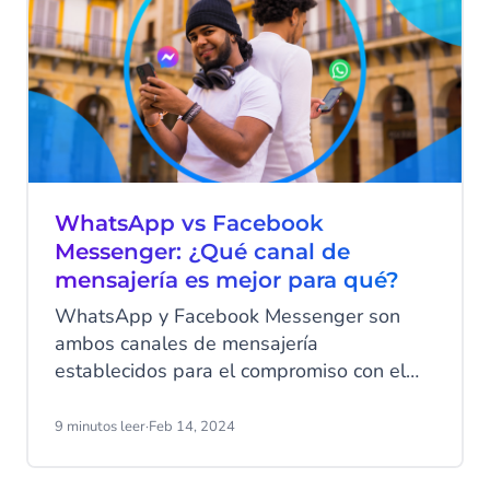
tecnología de mensajería hoy en día.
WhatsApp vs Facebook
Messenger: ¿Qué canal de
mensajería es mejor para qué?
WhatsApp y Facebook Messenger son
ambos canales de mensajería
establecidos para el compromiso con el
cliente. Pero, ¿cuáles son las diferencias?
¿Qué ventajas tiene cada canal para qué
9 minutos leer
·
Feb 14, 2024
caso de uso empresarial? Vamos a
sumergirnos en los detalles.