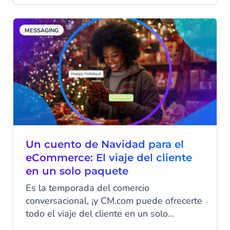
destacar y aumentar tus ventas en la
temporada más mágica (y competitiva) del
MESSAGING
año. Desde ofertas irresistibles hasta
asistencia personalizada, descubre cómo
transformar tus mensajes en
conversaciones significativas que
conviertan.
Un cuento de Navidad para el
eCommerce: El viaje del cliente
en un solo paquete
Es la temporada del comercio
conversacional, ¡y CM.com puede ofrecerte
todo el viaje del cliente en un solo
paquete! Desde lograr que tu material