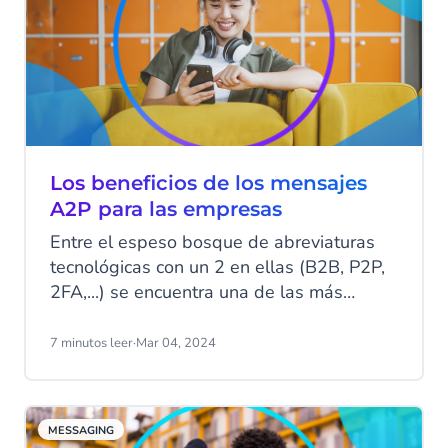
canales de comunicación más impactantes
hoy en día. Lee todo sobre las estadísticas
del SMS y su valor continuo para la
comunicación empresarial moderna.
Los beneficios de los mensajes
A2P para las empresas
Entre el espeso bosque de abreviaturas
tecnológicas con un 2 en ellas (B2B, P2P,
2FA,...) se encuentra una de las más
simples: A2P messaging, o "Aplicación-a-
Persona". Es posible que no estés
7 minutos leer
·
Mar 04, 2024
familiarizado con el acrónimo, pero
probablemente haya tocado tu vida varias
veces en la última semana sola. Veamos
MESSAGING
por qué A2P sigue siendo relevante como