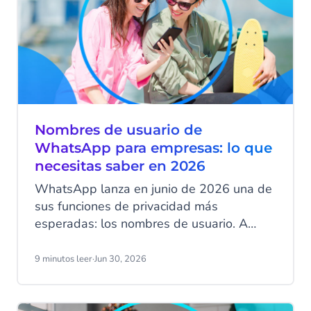
Nombres de usuario de
WhatsApp para empresas: lo que
necesitas saber en 2026
WhatsApp lanza en junio de 2026 una de
sus funciones de privacidad más
esperadas: los nombres de usuario. A
partir de esa fecha, tus clientes podrán
ocultar su número de teléfono al contactar
9 minutos leer
·
Jun 30, 2026
con tu empresa a través de WhatsApp
Business. Ese cambio tiene implicaciones
directas en cómo identificas clientes,