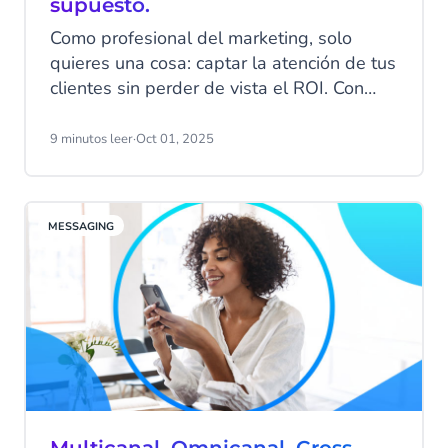
supuesto.
Como profesional del marketing, solo
quieres una cosa: captar la atención de tus
clientes sin perder de vista el ROI. Con
una plataforma popular como WhatsApp
Business, el alcance y la naturaleza
9 minutos leer
·
Oct 01, 2025
conversacional del canal son un excelente
punto de partida. Pero ¿cómo estirar de
verdad tu presupuesto de marketing para
MESSAGING
obtener mejores resultados? ¡Usando los
datos a tu favor!