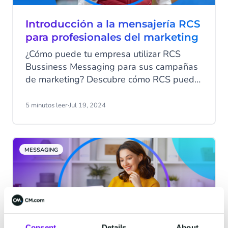
Introducción a la mensajería RCS
para profesionales del marketing
¿Cómo puede tu empresa utilizar RCS
Bussiness Messaging para sus campañas
de marketing? Descubre cómo RCS puede
ayudar a tu marca a compartir contenido
interactivo, interactuar con los clientes y
5 minutos leer
·
Jul 19, 2024
aumentar el compromiso con la marca.
MESSAGING
Consent
Details
About