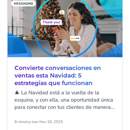
MESSAGING
gestionas campañas y estructuras tus
datos.
Convierte conversaciones en
ventas esta Navidad: 5
estrategias que funcionan
🎄 La Navidad está a la vuelta de la
esquina, y con ella, una oportunidad única
para conectar con tus clientes de manera
personalizada y eficaz. Este año, deja
atrás las promociones genéricas y utiliza
8 minutos leer
·
Nov 26, 2025
canales como WhatsApp, RCS y SMS para