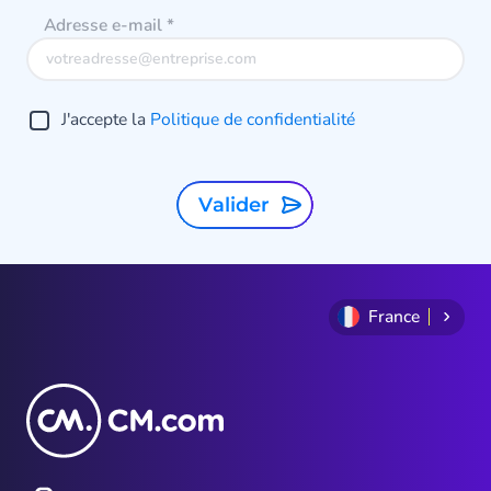
e
Adresse e-mail
*
p
J'accepte la
Politique de confidentialité
s
a
Valider
France