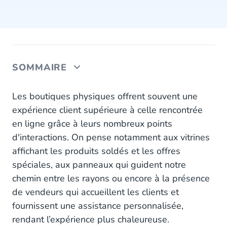
SOMMAIRE
Les canaux vus par vos clients
Les boutiques physiques offrent souvent une
expérience client supérieure à celle rencontrée
Les défis des principaux canaux
en ligne grâce à leurs nombreux points
d'interactions. On pense notamment aux vitrines
1. E-mail
affichant les produits soldés et les offres
2. Téléphone
spéciales, aux panneaux qui guident notre
chemin entre les rayons ou encore à la présence
3. Live Chat
de vendeurs qui accueillent les clients et
4. Réseaux sociaux
fournissent une assistance personnalisée,
rendant l’expérience plus chaleureuse.
5. Canaux de messagerie