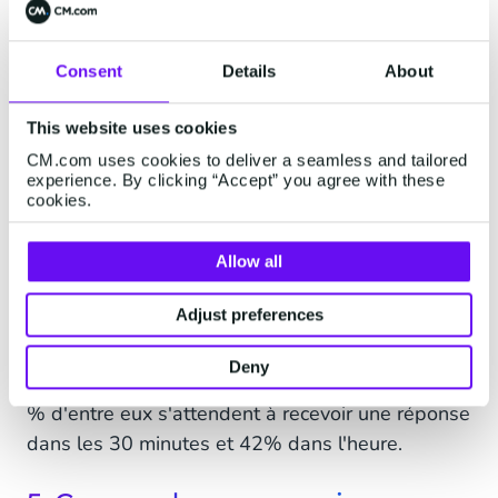
favorisera la fidélisation et stimulera vos ventes.
Consent
Details
About
4. Réseaux sociaux
Si votre e-commerce utilise Instagram, Facebook,
This website uses cookies
YouTube ou encore TikTok pour partager du
CM.com uses cookies to deliver a seamless and tailored
experience. By clicking “Accept” you agree with these
contenu, stimuler l'engagement et promouvoir
cookies.
des produits, votre équipe doit rester attentives
aux questions et réclamations des clients et
Allow all
pouvoir les gérer comme il se doit.
Adjust preferences
Ici aussi, la plus grande réactivité est de rigueur.
Si seulement
2% des clients
utilisent les réseaux
Deny
sociaux pour s'adresser aux services clients, 32
% d'entre eux s'attendent à recevoir une réponse
dans les 30 minutes et 42% dans l'heure.