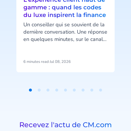
gamme : quand les codes
du luxe inspirent la finance
Un conseiller qui se souvient de la
dernière conversation. Une réponse
en quelques minutes, sur le canal
d
préféré du client. Un message au
bon moment, ni trop tôt ni trop
tard. Ce niveau d’attention, associé
6 minutes read
·
Jul 08, 2026
6
au luxe, devient pourtant un
standard attendu dans la banque
n
et l’assurance.
Item
acc
1
of
9
Recevez l'actu de CM.com
v