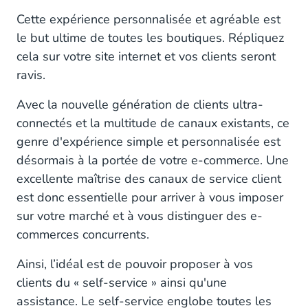
Cette expérience personnalisée et agréable est
Optimisez votre stratégie omnicanale en deux
le but ultime de toutes les boutiques. Répliquez
étapes
cela sur votre site internet et vos clients seront
1ère étape : Estimez la rentabilité de vos canaux
ravis.
2ème étape : Pensez « People, process,
Avec la nouvelle génération de clients ultra-
technology »
connectés et la multitude de canaux existants, ce
genre d'expérience simple et personnalisée est
désormais à la portée de votre e-commerce. Une
excellente maîtrise des canaux de service client
est donc essentielle pour arriver à vous imposer
sur votre marché et à vous distinguer des e-
commerces concurrents.
Ainsi, l’idéal est de pouvoir proposer à vos
clients du « self-service » ainsi qu'une
assistance. Le self-service englobe toutes les